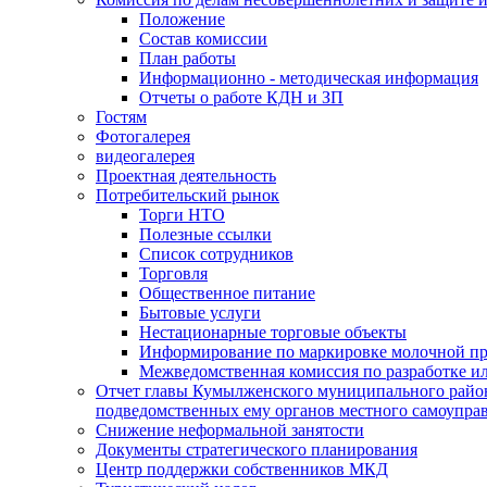
Положение
Состав комиссии
План работы
Информационно - методическая информация
Отчеты о работе КДН и ЗП
Гостям
Фотогалерея
видеогалерея
Проектная деятельность
Потребительский рынок
Торги НТО
Полезные ссылки
Список сотрудников
Торговля
Общественное питание
Бытовые услуги
Нестационарные торговые объекты
Информирование по маркировке молочной п
Межведомственная комиссия по разработке и
Отчет главы Кумылженского муниципального район
подведомственных ему органов местного самоупра
Снижение неформальной занятости
Документы стратегического планирования
Центр поддержки собственников МКД