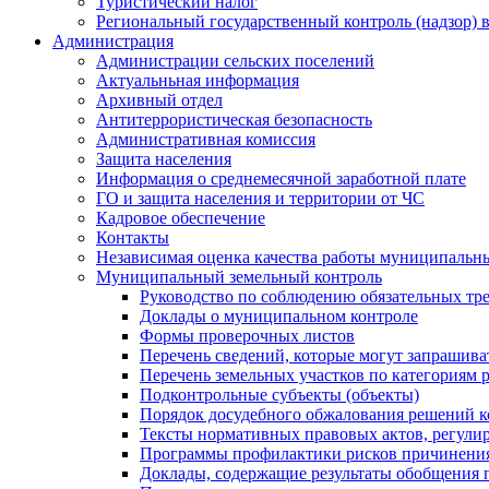
Туристический налог
Региональный государственный контроль (надзор) 
Администрация
Администрации сельских поселений
Актуальньная информация
Архивный отдел
Антитеррористическая безопасность
Административная комиссия
Защита населения
Информация о среднемесячной заработной плате
ГО и защита населения и территории от ЧС
Кадровое обеспечение
Контакты
Независимая оценка качества работы муниципальн
Муниципальный земельный контроль
Руководство по соблюдению обязательных тр
Доклады о муниципальном контроле
Формы проверочных листов
Перечень сведений, которые могут запрашива
Перечень земельных участков по категориям 
Подконтрольные субъекты (объекты)
Порядок досудебного обжалования решений ко
Тексты нормативных правовых актов, регули
Программы профилактики рисков причинения
Доклады, содержащие результаты обобщения 