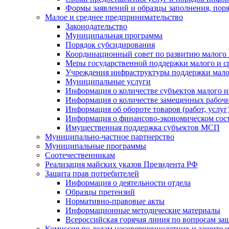
Формы заявлений и образцы заполнения, пор
Малое и среднее предпринимательство
Законодательство
Муниципальная программа
Порядок субсидирования
Координационный совет по развитию малого 
Меры государственной поддержки малого и с
Учреждения инфраструктуры поддержки малог
Муниципальные услуги
Информация о количестве субъектов малого и
Информация о количестве замещенных рабочих
Информация об обороте товаров (работ, услу
Информация о финансово-экономическом сост
Имущественная поддержка субъектов МСП
Муниципально-частное партнерство
Муниципальные программы
Соотечественникам
Реализация майских указов Президента РФ
Защита прав потребителей
Информация о деятельности отдела
Образцы претензий
Нормативно-правовые акты
Информационные методические материалы
Всероссийская горячая линия по вопросам за
Комиссия по делам несовершеннолетних и защите и