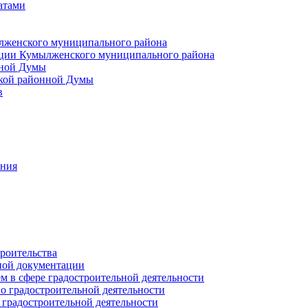
атами
лженского муниципального района
ции Кумылженского муниципального района
нной Думы
кой районной Думы
в
ания
роительства
ной документации
 в сфере градостроительной деятельности
о градостроительной деятельности
 градостроительной деятельности