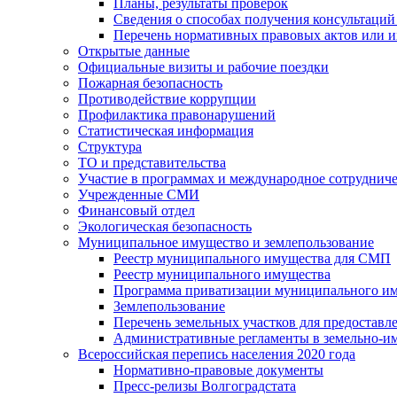
Планы, результаты проверок
Сведения о способах получения консультаций
Перечень нормативных правовых актов или и
Открытые данные
Официальные визиты и рабочие поездки
Пожарная безопасность
Противодействие коррупции
Профилактика правонарушений
Статистическая информация
Структура
ТО и представительства
Участие в программах и международное сотруднич
Учрежденные СМИ
Финансовый отдел
Экологическая безопасность
Муниципальное имущество и землепользование
Реестр муниципального имущества для СМП
Реестр муниципального имущества
Программа приватизации муниципального и
Землепользование
Перечень земельных участков для предоставл
Административные регламенты в земельно-и
Всероссийская перепись населения 2020 года
Нормативно-правовые документы
Пресс-релизы Волгоградстата