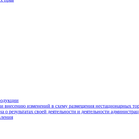
родукции
ли внесению изменений в схему размещения нестационарных то
а о результатах своей деятельности и деятельности администр
вления