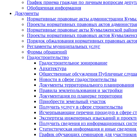
График приема граждан по личным вопросам депут
Обобщенная информация
Документы
Нормативные правовые акты администрации Кумы
Проекты нормативных правовых актов администра
Нормативные правовые акты Кумылженской райо
Проекты нормативных правовых актов Кумылженс
Порядок обжалования нормативных правовых акто
Регламенты муниципальных услуг
Формы обращений
Градостроительство
Градостроительное зонирование
Архитектура
Общественные обсуждения Публичные слуш
Новости в сфере градостроительства
Документы территориального планирования
Правила землепользования и застройки
Документация по планерке территории
Приобрести земельный участок
Получить услугу в сфере строительства
Исчерпывающие перечни процедур в сфере ст
Экспертиза инженерных изысканий и проект
Получить сведения из информационных систем
Статистическая информация и иные сведения 
График обучающих семинаров для участников