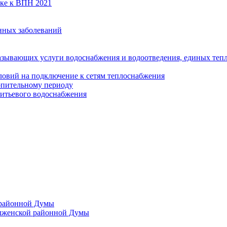
вке к ВПН 2021
нных заболеваний
азывающих услуги водоснабжения и водоотведения, единых те
ловий на подключение к сетям теплоснабжения
опительному периоду
итьевого водоснабжения
 районной Думы
лженской районной Думы