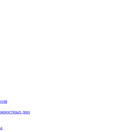
роля
олжностных лиц
на