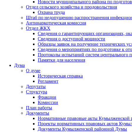
Новости муниципального района по подгото
Отдел сельского хозяйства и продовольствия
Охрана труда
Штаб по недопущению распространения инфекцио
Антинаркотическая комиссия
Отдел ЖКХ
Сведения о гарантирующих организациях, ок
Сведения о доступной мощности
Образцы заявок на получение технических ус
Сведения о мероприятиях по подготовке к от
Протоколы испытаний систем центрального п
Памятки для населения
Дума
О думе
Историческая справка
Регламент
Депутаты
Структура
Фракции
Комиссии
План работы
Документы
Нормативные правовые акты Кумылженской
Проекты нормативных правовых актов Кумы
Документы Кумылженской районной Думы