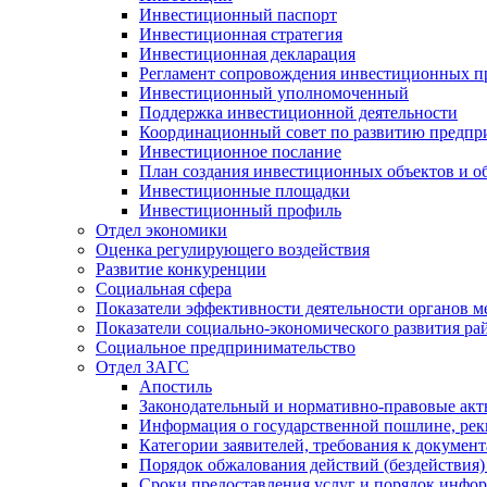
Инвестиционный паспорт
Инвестиционная стратегия
Инвестиционная декларация
Регламент сопровождения инвестиционных п
Инвестиционный уполномоченный
Поддержка инвестиционной деятельности
Координационный совет по развитию предпр
Инвестиционное послание
План создания инвестиционных объектов и о
Инвестиционные площадки
Инвестиционный профиль
Отдел экономики
Оценка регулирующего воздействия
Развитие конкуренции
Социальная сфера
Показатели эффективности деятельности органов м
Показатели социально-экономического развития ра
Социальное предпринимательство
Отдел ЗАГС
Апостиль
Законодательный и нормативно-правовые ак
Информация о государственной пошлине, рек
Категории заявителей, требования к докумен
Порядок обжалования действий (бездействия)
Сроки предоставления услуг и порядок инфо