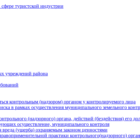
в сфере туристской индустрии
ых учреждений района
ебований
ться контрольным (надзором) органом у контролируемого лица
риска в рамках осуществления муниципального земельного конт
нтрольного (надзорного) органа, действий (бездействия) его д
рующих осуществление, муниципального контроля
 вреда (ущерба) охраняемым законом ценностями
правоприменительной практики контрольного(надзорного) орга