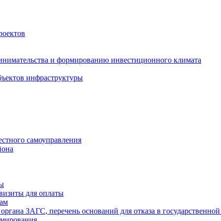
роектов
инимательства и формированию инвестиционного климата
бъектов инфраструктуры
естного самоуправления
йона
ты
визиты для оплаты
там
 органа ЗАГС, перечень оснований для отказа в государственной
рмирования