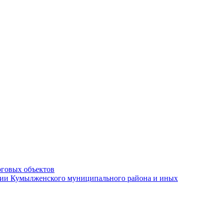
рговых объектов
ации Кумылженского муниципального района и иных