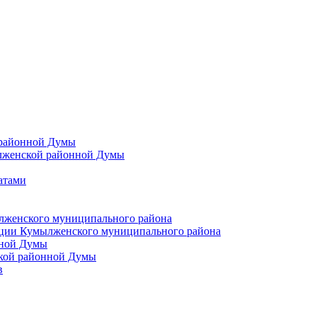
 районной Думы
лженской районной Думы
атами
лженского муниципального района
ции Кумылженского муниципального района
нной Думы
кой районной Думы
в