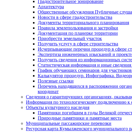
Градостроительное зонирование
Архитектура
Общественные обсуждения Публичные слуш
Новости в сфере градостроительства
Документы территориального планирования
Правила землепользования и застройки
Документация по планерке территории
Приобрести земельный участок
Получить услугу в сфере строительства
Исчерпывающие перечни процедур в сфере ст
Экспертиза инженерных изысканий и проект
Получить сведения из информационных систем
Статистическая информация и иные сведения 
График обучающих семинаров для участников
Калькулятор процедур. Инфографика. Видеор
Полезные ссылки
Перечень находящихся в распоряжении органо
координат
Сведения о гарантирующих организациях, оказыва
Информация по технологическому подключению к с
Объекты культурного наследия
Памятники погибшим в годы Великой отечес
Природные памятники и памятные места
Муниципальные пассажирские перевозки
Ресурсная карта Кумылженского муниципального ра