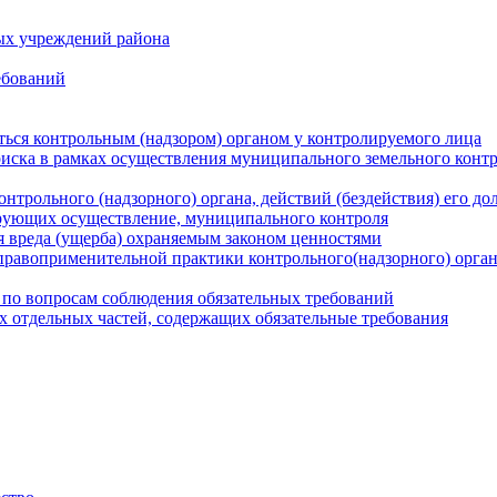
ых учреждений района
ебований
ться контрольным (надзором) органом у контролируемого лица
риска в рамках осуществления муниципального земельного конт
нтрольного (надзорного) органа, действий (бездействия) его д
рующих осуществление, муниципального контроля
 вреда (ущерба) охраняемым законом ценностями
правоприменительной практики контрольного(надзорного) орга
 по вопросам соблюдения обязательных требований
х отдельных частей, содержащих обязательные требования