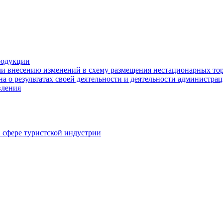
родукции
ли внесению изменений в схему размещения нестационарных то
а о результатах своей деятельности и деятельности администр
вления
в сфере туристской индустрии