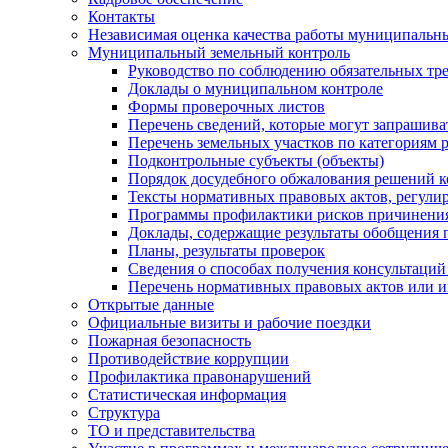
Контакты
Независимая оценка качества работы муниципальн
Муниципальный земельный контроль
Руководство по соблюдению обязательных тр
Доклады о муниципальном контроле
Формы проверочных листов
Перечень сведений, которые могут запрашива
Перечень земельных участков по категориям 
Подконтрольные субъекты (объекты)
Порядок досудебного обжалования решений ко
Тексты нормативных правовых актов, регули
Программы профилактики рисков причинения
Доклады, содержащие результаты обобщения 
Планы, результаты проверок
Сведения о способах получения консультаций
Перечень нормативных правовых актов или и
Открытые данные
Официальные визиты и рабочие поездки
Пожарная безопасность
Противодействие коррупции
Профилактика правонарушений
Статистическая информация
Структура
ТО и представительства