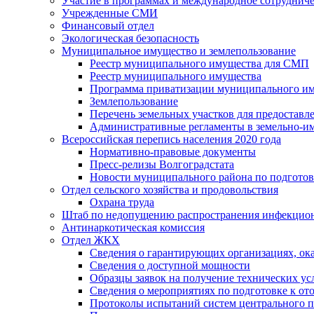
Участие в программах и международное сотруднич
Учрежденные СМИ
Финансовый отдел
Экологическая безопасность
Муниципальное имущество и землепользование
Реестр муниципального имущества для СМП
Реестр муниципального имущества
Программа приватизации муниципального и
Землепользование
Перечень земельных участков для предоставл
Административные регламенты в земельно-и
Всероссийская перепись населения 2020 года
Нормативно-правовые документы
Пресс-релизы Волгоградстата
Новости муниципального района по подгото
Отдел сельского хозяйства и продовольствия
Охрана труда
Штаб по недопущению распространения инфекцио
Антинаркотическая комиссия
Отдел ЖКХ
Сведения о гарантирующих организациях, ок
Сведения о доступной мощности
Образцы заявок на получение технических ус
Сведения о мероприятиях по подготовке к от
Протоколы испытаний систем центрального п