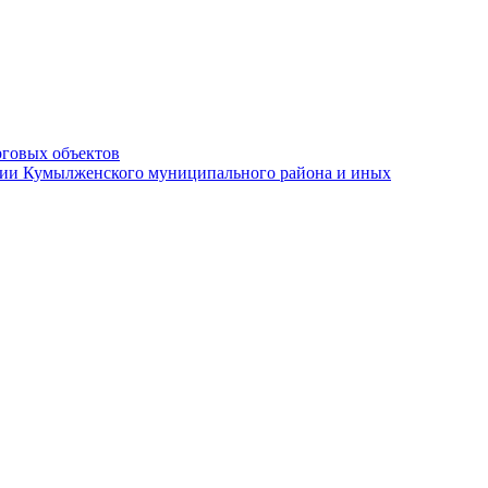
рговых объектов
ации Кумылженского муниципального района и иных