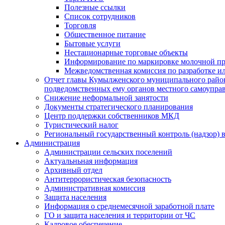
Полезные ссылки
Список сотрудников
Торговля
Общественное питание
Бытовые услуги
Нестационарные торговые объекты
Информирование по маркировке молочной п
Межведомственная комиссия по разработке и
Отчет главы Кумылженского муниципального район
подведомственных ему органов местного самоупра
Снижение неформальной занятости
Документы стратегического планирования
Центр поддержки собственников МКД
Туристический налог
Региональный государственный контроль (надзор) 
Администрация
Администрации сельских поселений
Актуальньная информация
Архивный отдел
Антитеррористическая безопасность
Административная комиссия
Защита населения
Информация о среднемесячной заработной плате
ГО и защита населения и территории от ЧС
Кадровое обеспечение