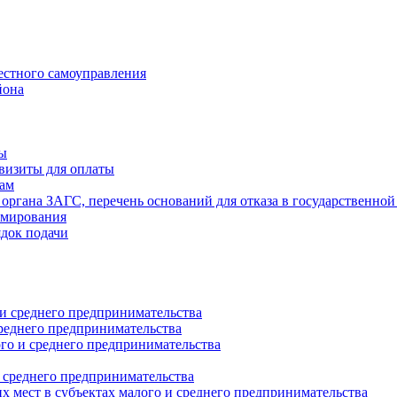
естного самоуправления
йона
ты
визиты для оплаты
там
 органа ЗАГС, перечень оснований для отказа в государственной
рмирования
ядок подачи
и среднего предпринимательства
реднего предпринимательства
о и среднего предпринимательства
 среднего предпринимательства
 мест в субъектах малого и среднего предпринимательства