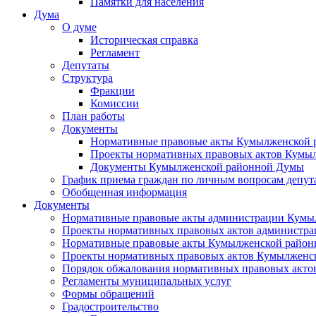
Памятки для населения
Дума
О думе
Историческая справка
Регламент
Депутаты
Структура
Фракции
Комиссии
План работы
Документы
Нормативные правовые акты Кумылженской
Проекты нормативных правовых актов Кумы
Документы Кумылженской районной Думы
График приема граждан по личным вопросам депут
Обобщенная информация
Документы
Нормативные правовые акты администрации Кумы
Проекты нормативных правовых актов администра
Нормативные правовые акты Кумылженской райо
Проекты нормативных правовых актов Кумылженс
Порядок обжалования нормативных правовых акто
Регламенты муниципальных услуг
Формы обращений
Градостроительство