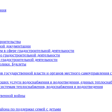
ания
роительства
ной документации
 в сфере градостроительной деятельности
о градостроительной деятельности
 градостроительной деятельности
олики. Буклеты
в государственной власти и органов местного самоуправления
ющих услуги водоснабжения и водоотведения, единых теплосн
истемам теплоснабжения, водоснабжения и водоотведения
твенной войны
йона по поддержке семей с детьми