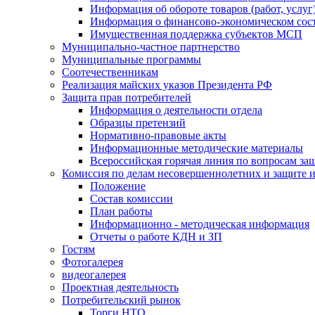
Информация об обороте товаров (работ, услу
Информация о финансово-экономическом сост
Имущественная поддержка субъектов МСП
Муниципально-частное партнерство
Муниципальные программы
Соотечественникам
Реализация майских указов Президента РФ
Защита прав потребителей
Информация о деятельности отдела
Образцы претензий
Нормативно-правовые акты
Информационные методические материалы
Всероссийская горячая линия по вопросам за
Комиссия по делам несовершеннолетних и защите и
Положение
Состав комиссии
План работы
Информационно - методическая информация
Отчеты о работе КДН и ЗП
Гостям
Фотогалерея
видеогалерея
Проектная деятельность
Потребительский рынок
Торги НТО