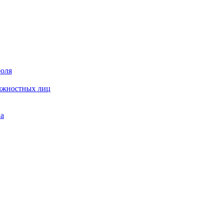
роля
олжностных лиц
на