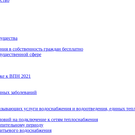
ество
мущества
ения в собственность граждан бесплатно
мущественной сфере
вке к ВПН 2021
нных заболеваний
азывающих услуги водоснабжения и водоотведения, единых те
ловий на подключение к сетям теплоснабжения
опительному периоду
итьевого водоснабжения