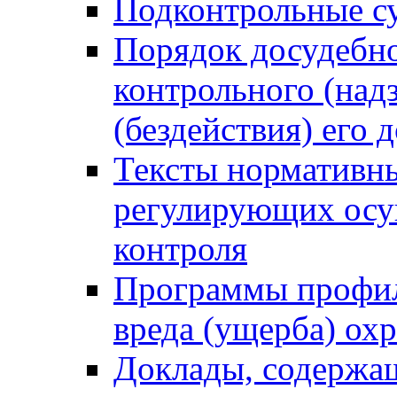
Подконтрольные су
Порядок досудебн
контрольного (надз
(бездействия) его
Тексты нормативны
регулирующих осу
контроля
Программы профил
вреда (ущерба) ох
Доклады, содержа