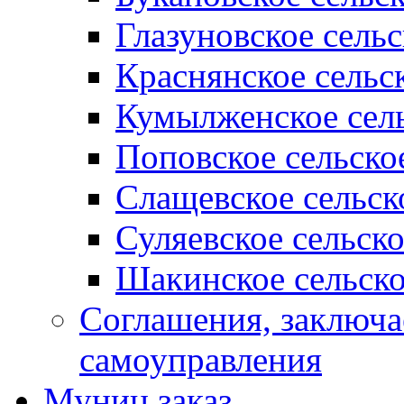
Глазуновское сель
Краснянское сельс
Кумылженское сель
Поповское сельско
Слащевское сельск
Суляевское сельск
Шакинское сельско
Соглашения, заключ
самоуправления
Муниц заказ