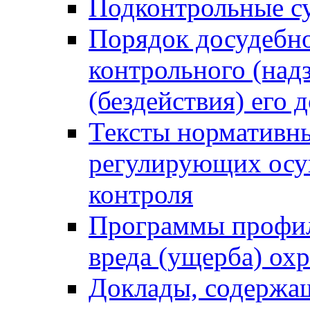
Подконтрольные су
Порядок досудебн
контрольного (надз
(бездействия) его
Тексты нормативны
регулирующих осу
контроля
Программы профил
вреда (ущерба) ох
Доклады, содержа