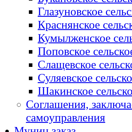
Глазуновское сель
Краснянское сельс
Кумылженское сель
Поповское сельско
Слащевское сельск
Суляевское сельск
Шакинское сельско
Соглашения, заключ
самоуправления
Муниц заказ