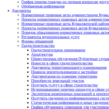
График приема граждан по личным вопросам депут
Обобщенная информация
Документы
Нормативные правовые акты администрации Кумы
Проекты нормативных правовых актов администра
Нормативные правовые акты Кумылженской райо
Проекты нормативных правовых актов Кумылженс
Порядок обжалования нормативных правовых акто
Регламенты муниципальных услуг
Формы обращений
Градостроительство
Градостроительное зонирование
Архитектура
Общественные обсуждения Публичные слуш
Новости в сфере градостроительства
Документы территориального планирования
Правила землепользования и застройки
Документация по планерке территории
Приобрести земельный участок
Получить услугу в сфере строительства
Исчерпывающие перечни процедур в сфере ст
Экспертиза инженерных изысканий и проект
Получить сведения из информационных систем
Статистическая информация и иные сведения 
График обучающих семинаров для участников