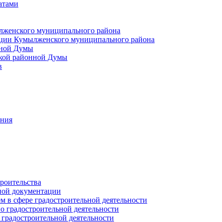
атами
лженского муниципального района
ции Кумылженского муниципального района
нной Думы
кой районной Думы
в
ания
роительства
ной документации
 в сфере градостроительной деятельности
о градостроительной деятельности
 градостроительной деятельности