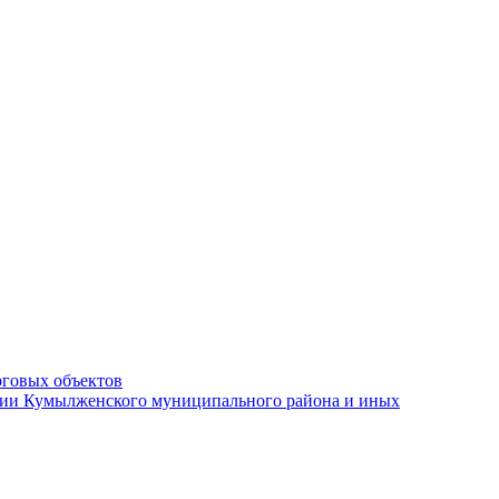
рговых объектов
ации Кумылженского муниципального района и иных