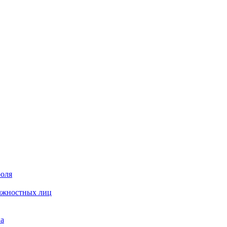
роля
олжностных лиц
на