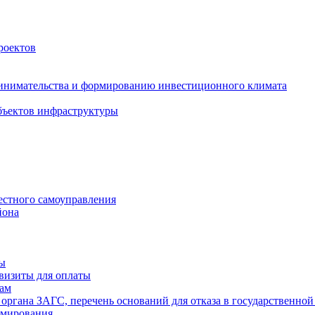
роектов
инимательства и формированию инвестиционного климата
бъектов инфраструктуры
естного самоуправления
йона
ты
визиты для оплаты
там
 органа ЗАГС, перечень оснований для отказа в государственной
рмирования