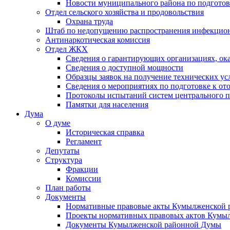
Новости муниципального района по подгото
Отдел сельского хозяйства и продовольствия
Охрана труда
Штаб по недопущению распространения инфекцио
Антинаркотическая комиссия
Отдел ЖКХ
Сведения о гарантирующих организациях, ок
Сведения о доступной мощности
Образцы заявок на получение технических ус
Сведения о мероприятиях по подготовке к от
Протоколы испытаний систем центрального п
Памятки для населения
Дума
О думе
Историческая справка
Регламент
Депутаты
Структура
Фракции
Комиссии
План работы
Документы
Нормативные правовые акты Кумылженской
Проекты нормативных правовых актов Кумы
Документы Кумылженской районной Думы