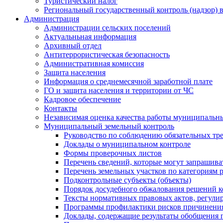
Туристический налог
Региональный государственный контроль (надзор) 
Администрация
Администрации сельских поселений
Актуальньная информация
Архивный отдел
Антитеррористическая безопасность
Административная комиссия
Защита населения
Информация о среднемесячной заработной плате
ГО и защита населения и территории от ЧС
Кадровое обеспечение
Контакты
Независимая оценка качества работы муниципальн
Муниципальный земельный контроль
Руководство по соблюдению обязательных тр
Доклады о муниципальном контроле
Формы проверочных листов
Перечень сведений, которые могут запрашива
Перечень земельных участков по категориям 
Подконтрольные субъекты (объекты)
Порядок досудебного обжалования решений ко
Тексты нормативных правовых актов, регули
Программы профилактики рисков причинения
Доклады, содержащие результаты обобщения 