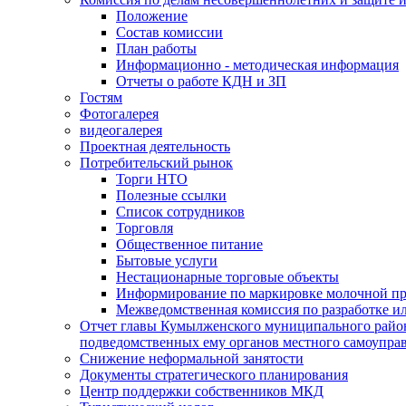
Положение
Состав комиссии
План работы
Информационно - методическая информация
Отчеты о работе КДН и ЗП
Гостям
Фотогалерея
видеогалерея
Проектная деятельность
Потребительский рынок
Торги НТО
Полезные ссылки
Список сотрудников
Торговля
Общественное питание
Бытовые услуги
Нестационарные торговые объекты
Информирование по маркировке молочной п
Межведомственная комиссия по разработке и
Отчет главы Кумылженского муниципального район
подведомственных ему органов местного самоупра
Снижение неформальной занятости
Документы стратегического планирования
Центр поддержки собственников МКД