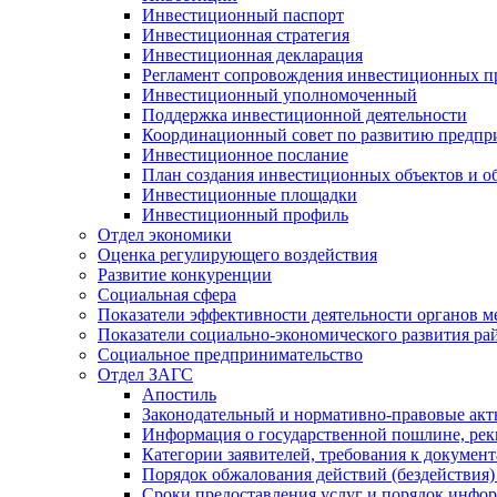
Инвестиционный паспорт
Инвестиционная стратегия
Инвестиционная декларация
Регламент сопровождения инвестиционных п
Инвестиционный уполномоченный
Поддержка инвестиционной деятельности
Координационный совет по развитию предпр
Инвестиционное послание
План создания инвестиционных объектов и о
Инвестиционные площадки
Инвестиционный профиль
Отдел экономики
Оценка регулирующего воздействия
Развитие конкуренции
Социальная сфера
Показатели эффективности деятельности органов м
Показатели социально-экономического развития ра
Социальное предпринимательство
Отдел ЗАГС
Апостиль
Законодательный и нормативно-правовые ак
Информация о государственной пошлине, рек
Категории заявителей, требования к докумен
Порядок обжалования действий (бездействия)
Сроки предоставления услуг и порядок инфо