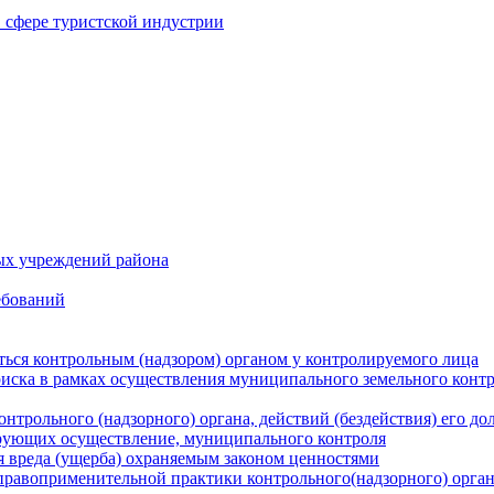
в сфере туристской индустрии
ых учреждений района
ебований
ться контрольным (надзором) органом у контролируемого лица
риска в рамках осуществления муниципального земельного конт
нтрольного (надзорного) органа, действий (бездействия) его д
рующих осуществление, муниципального контроля
 вреда (ущерба) охраняемым законом ценностями
правоприменительной практики контрольного(надзорного) орга