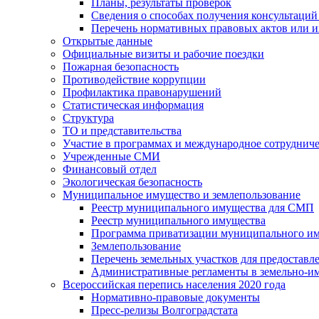
Планы, результаты проверок
Сведения о способах получения консультаций
Перечень нормативных правовых актов или и
Открытые данные
Официальные визиты и рабочие поездки
Пожарная безопасность
Противодействие коррупции
Профилактика правонарушений
Статистическая информация
Структура
ТО и представительства
Участие в программах и международное сотруднич
Учрежденные СМИ
Финансовый отдел
Экологическая безопасность
Муниципальное имущество и землепользование
Реестр муниципального имущества для СМП
Реестр муниципального имущества
Программа приватизации муниципального и
Землепользование
Перечень земельных участков для предоставл
Административные регламенты в земельно-и
Всероссийская перепись населения 2020 года
Нормативно-правовые документы
Пресс-релизы Волгоградстата