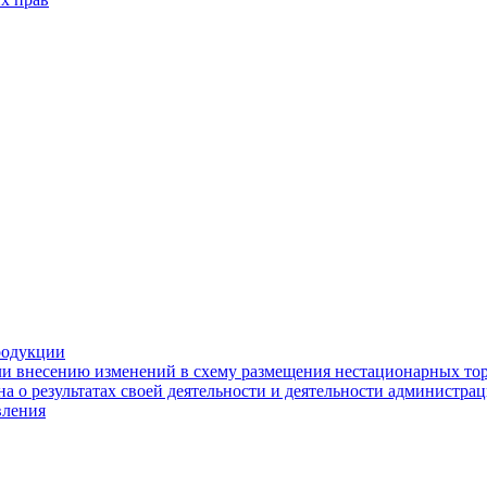
родукции
ли внесению изменений в схему размещения нестационарных то
а о результатах своей деятельности и деятельности администр
вления