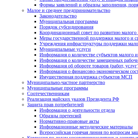
Формы заявлений и образцы заполнения, пор
Малое и среднее предпринимательство
Законодательство
Муниципальная программа
Порядок субсидирования
Координационный совет по развитию малого 
Меры государственной поддержки малого и с
Учреждения инфраструктуры поддержки малог
Муниципальные услуги
Информация о количестве субъектов малого и
Информация о количестве замещенных рабочих
Информация об обороте товаров (работ, услу
Информация о финансово-экономическом сост
Имущественная поддержка субъектов МСП
Муниципально-частное партнерство
Муниципальные программы
Соотечественникам
Реализация майских указов Президента РФ
Защита прав потребителей
Информация о деятельности отдела
Образцы претензий
Нормативно-правовые акты
Информационные методические материалы
Всероссийская горячая линия по вопросам за
Комиссия по делам несовершеннолетних и защите и