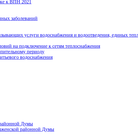
вке к ВПН 2021
нных заболеваний
азывающих услуги водоснабжения и водоотведения, единых те
ловий на подключение к сетям теплоснабжения
опительному периоду
итьевого водоснабжения
 районной Думы
лженской районной Думы