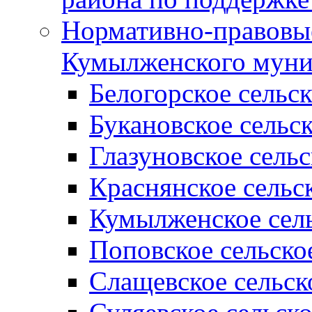
Нормативно-правовые
Кумылженского муни
Белогорское сельс
Букановское сельс
Глазуновское сель
Краснянское сельс
Кумылженское сель
Поповское сельско
Слащевское сельск