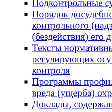
Подконтрольные су
Порядок досудебн
контрольного (надз
(бездействия) его
Тексты нормативны
регулирующих осу
контроля
Программы профил
вреда (ущерба) ох
Доклады, содержа