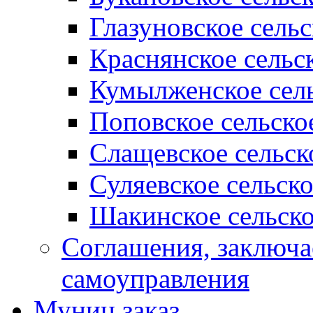
Глазуновское сель
Краснянское сельс
Кумылженское сель
Поповское сельско
Слащевское сельск
Суляевское сельск
Шакинское сельско
Соглашения, заключ
самоуправления
Муниц заказ