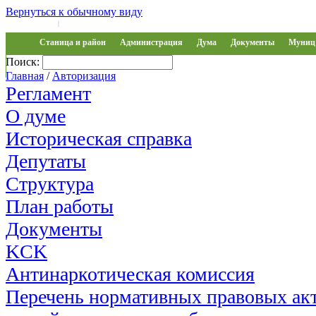
Вернуться к обычному виду
Войти на сайт
Регистрация
|
Станица и район
Администрация
Дума
Документы
Муниц 
Поиск:
Обращения
Главная
/
Авторизация
Регламент
О думе
Историческая справка
Депутаты
Структура
План работы
Документы
KCK
Антинаркотическая комиссия
Перечень нормативных правовых акт