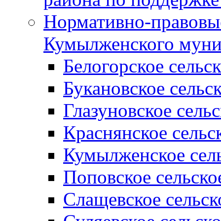
Нормативно-правовые
Кумылженского муни
Белогорское сельс
Букановское сельс
Глазуновское сель
Краснянское сельс
Кумылженское сель
Поповское сельско
Слащевское сельск