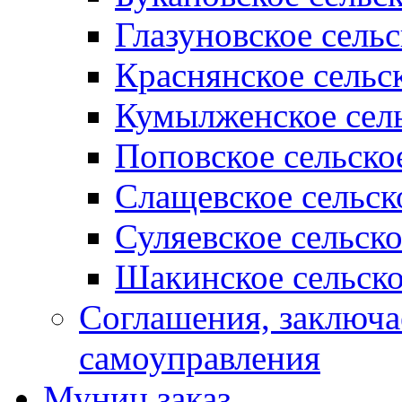
Глазуновское сель
Краснянское сельс
Кумылженское сель
Поповское сельско
Слащевское сельск
Суляевское сельск
Шакинское сельско
Соглашения, заключ
самоуправления
Муниц заказ