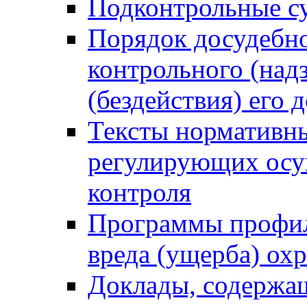
Подконтрольные су
Порядок досудебн
контрольного (надз
(бездействия) его
Тексты нормативны
регулирующих осу
контроля
Программы профил
вреда (ущерба) ох
Доклады, содержа