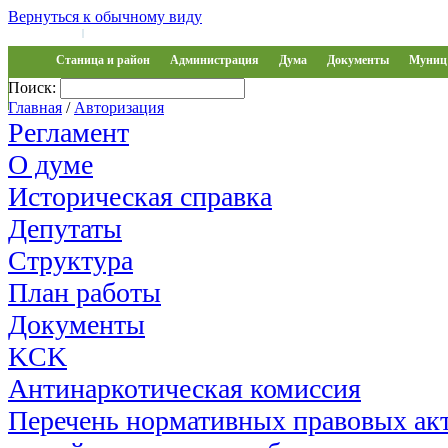
Вернуться к обычному виду
Войти на сайт
Регистрация
|
Станица и район
Администрация
Дума
Документы
Муниц 
Поиск:
Обращения
Главная
/
Авторизация
Регламент
О думе
Историческая справка
Депутаты
Структура
План работы
Документы
KCK
Антинаркотическая комиссия
Перечень нормативных правовых акт