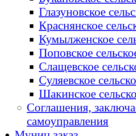
Глазуновское сель
Краснянское сельс
Кумылженское сель
Поповское сельско
Слащевское сельск
Суляевское сельск
Шакинское сельско
Соглашения, заключ
самоуправления
Муниц заказ