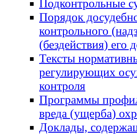
Подконтрольные су
Порядок досудебн
контрольного (надз
(бездействия) его
Тексты нормативны
регулирующих осу
контроля
Программы профил
вреда (ущерба) ох
Доклады, содержа