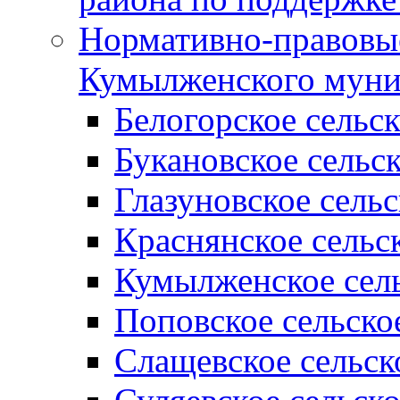
Нормативно-правовые
Кумылженского муни
Белогорское сельс
Букановское сельс
Глазуновское сель
Краснянское сельс
Кумылженское сель
Поповское сельско
Слащевское сельск