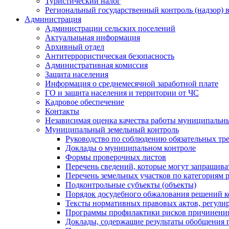
Туристический налог
Региональный государственный контроль (надзор) 
Администрация
Администрации сельских поселений
Актуальньная информация
Архивный отдел
Антитеррористическая безопасность
Административная комиссия
Защита населения
Информация о среднемесячной заработной плате
ГО и защита населения и территории от ЧС
Кадровое обеспечение
Контакты
Независимая оценка качества работы муниципальн
Муниципальный земельный контроль
Руководство по соблюдению обязательных тр
Доклады о муниципальном контроле
Формы проверочных листов
Перечень сведений, которые могут запрашива
Перечень земельных участков по категориям 
Подконтрольные субъекты (объекты)
Порядок досудебного обжалования решений ко
Тексты нормативных правовых актов, регули
Программы профилактики рисков причинения
Доклады, содержащие результаты обобщения 