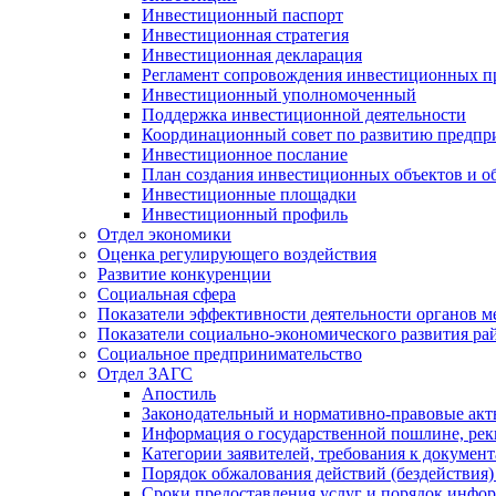
Инвестиционный паспорт
Инвестиционная стратегия
Инвестиционная декларация
Регламент сопровождения инвестиционных п
Инвестиционный уполномоченный
Поддержка инвестиционной деятельности
Координационный совет по развитию предпр
Инвестиционное послание
План создания инвестиционных объектов и о
Инвестиционные площадки
Инвестиционный профиль
Отдел экономики
Оценка регулирующего воздействия
Развитие конкуренции
Социальная сфера
Показатели эффективности деятельности органов м
Показатели социально-экономического развития ра
Социальное предпринимательство
Отдел ЗАГС
Апостиль
Законодательный и нормативно-правовые ак
Информация о государственной пошлине, рек
Категории заявителей, требования к докумен
Порядок обжалования действий (бездействия)
Сроки предоставления услуг и порядок инфо