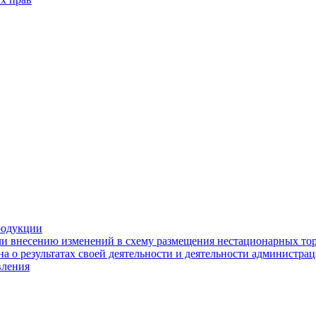
родукции
ли внесению изменений в схему размещения нестационарных то
а о результатах своей деятельности и деятельности администр
вления