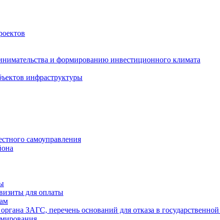
роектов
инимательства и формированию инвестиционного климата
бъектов инфраструктуры
естного самоуправления
йона
ты
визиты для оплаты
там
 органа ЗАГС, перечень оснований для отказа в государственной
рмирования