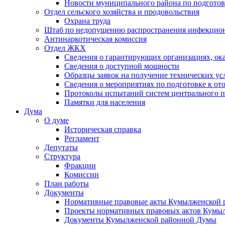
Новости муниципального района по подгото
Отдел сельского хозяйства и продовольствия
Охрана труда
Штаб по недопущению распространения инфекцио
Антинаркотическая комиссия
Отдел ЖКХ
Сведения о гарантирующих организациях, ок
Сведения о доступной мощности
Образцы заявок на получение технических ус
Сведения о мероприятиях по подготовке к от
Протоколы испытаний систем центрального п
Памятки для населения
Дума
О думе
Историческая справка
Регламент
Депутаты
Структура
Фракции
Комиссии
План работы
Документы
Нормативные правовые акты Кумылженской
Проекты нормативных правовых актов Кумы
Документы Кумылженской районной Думы