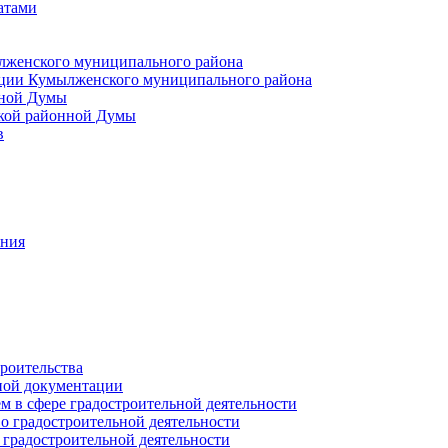
атами
лженского муниципального района
ции Кумылженского муниципального района
нной Думы
кой районной Думы
в
ания
роительства
ной документации
 в сфере градостроительной деятельности
о градостроительной деятельности
 градостроительной деятельности