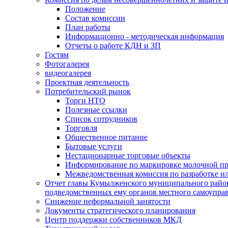
Положение
Состав комиссии
План работы
Информационно - методическая информация
Отчеты о работе КДН и ЗП
Гостям
Фотогалерея
видеогалерея
Проектная деятельность
Потребительский рынок
Торги НТО
Полезные ссылки
Список сотрудников
Торговля
Общественное питание
Бытовые услуги
Нестационарные торговые объекты
Информирование по маркировке молочной п
Межведомственная комиссия по разработке и
Отчет главы Кумылженского муниципального район
подведомственных ему органов местного самоупра
Снижение неформальной занятости
Документы стратегического планирования
Центр поддержки собственников МКД