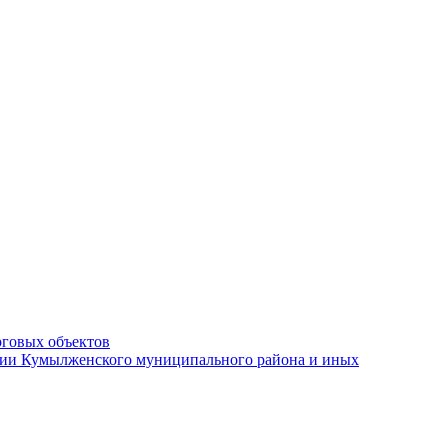
рговых объектов
ации Кумылженского муниципального района и иных