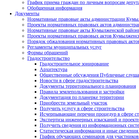
График приема граждан по личным вопросам депут
Обобщенная информация
Документы
Нормативные правовые акты администрации Кумы
Проекты нормативных правовых актов администра
Нормативные правовые акты Кумылженской райо
Проекты нормативных правовых актов Кумылженс
Порядок обжалования нормативных правовых акто
Регламенты муниципальных услуг
Формы обращений
Градостроительство
Градостроительное зонирование
Архитектура
Общественные обсуждения Публичные слуш
Новости в сфере градостроительства
Документы территориального планирования
Правила землепользования и застройки
Документация по планерке территории
Приобрести земельный участок
Получить услугу в сфере строительства
Исчерпывающие перечни процедур в сфере ст
Экспертиза инженерных изысканий и проект
Получить сведения из информационных систем
Статистическая информация и иные сведения 
График обучающих семинаров для участников