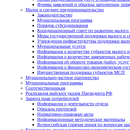
Формы заявлений и образцы заполнения, пор
Малое и среднее предпринимательство
Законодательство
Муниципальная программа
Порядок субсидирования
Координационный совет по развитию малого 
Меры государственной поддержки малого и с
Учреждения инфраструктуры поддержки малог
Муниципальные услуги
Информация о количестве субъектов малого и
Информация о количестве замещенных рабочих
Информация об обороте товаров (работ, услу
Информация о финансово-экономическом сост
Имущественная поддержка субъектов МСП
Муниципально-частное партнерство
Муниципальные программы
Соотечественникам
Реализация майских указов Президента РФ
Защита прав потребителей
Информация о деятельности отдела
Образцы претензий
Нормативно-правовые акты
Информационные методические материалы
Всероссийская горячая линия по вопросам за
Комиссия по делам несовершеннолетних и защите и