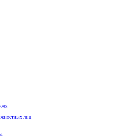
роля
олжностных лиц
на