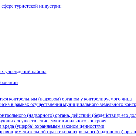
в сфере туристской индустрии
ых учреждений района
ебований
ться контрольным (надзором) органом у контролируемого лица
риска в рамках осуществления муниципального земельного конт
нтрольного (надзорного) органа, действий (бездействия) его д
рующих осуществление, муниципального контроля
 вреда (ущерба) охраняемым законом ценностями
правоприменительной практики контрольного(надзорного) орга