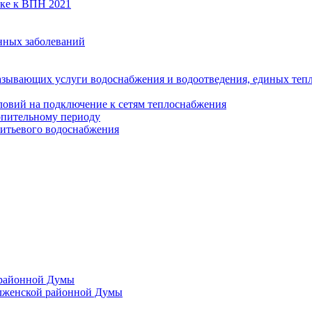
вке к ВПН 2021
нных заболеваний
азывающих услуги водоснабжения и водоотведения, единых те
ловий на подключение к сетям теплоснабжения
опительному периоду
итьевого водоснабжения
 районной Думы
лженской районной Думы