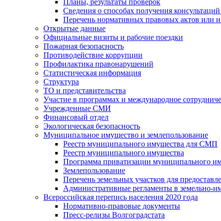
Планы, результаты проверок
Сведения о способах получения консультаций
Перечень нормативных правовых актов или и
Открытые данные
Официальные визиты и рабочие поездки
Пожарная безопасность
Противодействие коррупции
Профилактика правонарушений
Статистическая информация
Структура
ТО и представительства
Участие в программах и международное сотруднич
Учрежденные СМИ
Финансовый отдел
Экологическая безопасность
Муниципальное имущество и землепользование
Реестр муниципального имущества для СМП
Реестр муниципального имущества
Программа приватизации муниципального и
Землепользование
Перечень земельных участков для предоставл
Административные регламенты в земельно-и
Всероссийская перепись населения 2020 года
Нормативно-правовые документы
Пресс-релизы Волгоградстата