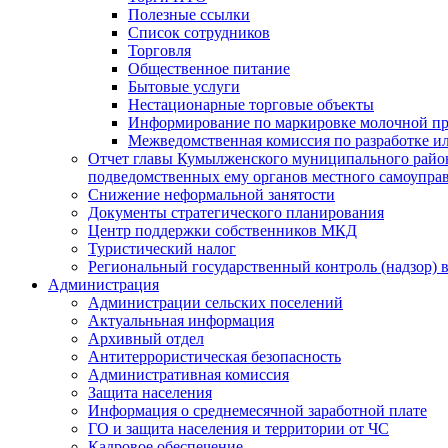
Полезные ссылки
Список сотрудников
Торговля
Общественное питание
Бытовые услуги
Нестационарные торговые объекты
Информирование по маркировке молочной п
Межведомственная комиссия по разработке и
Отчет главы Кумылженского муниципального район
подведомственных ему органов местного самоупра
Снижение неформальной занятости
Документы стратегического планирования
Центр поддержки собственников МКД
Туристический налог
Региональный государственный контроль (надзор) 
Администрация
Администрации сельских поселений
Актуальньная информация
Архивный отдел
Антитеррористическая безопасность
Административная комиссия
Защита населения
Информация о среднемесячной заработной плате
ГО и защита населения и территории от ЧС
Кадровое обеспечение