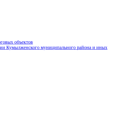
рговых объектов
ации Кумылженского муниципального района и иных