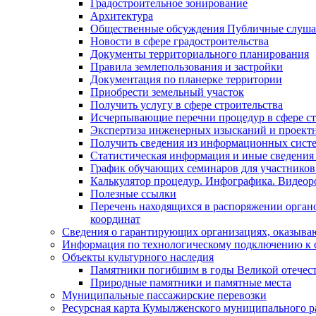
Градостроительное зонирование
Архитектура
Общественные обсуждения Публичные слуш
Новости в сфере градостроительства
Документы территориального планирования
Правила землепользования и застройки
Документация по планерке территории
Приобрести земельный участок
Получить услугу в сфере строительства
Исчерпывающие перечни процедур в сфере ст
Экспертиза инженерных изысканий и проект
Получить сведения из информационных систем
Статистическая информация и иные сведения 
График обучающих семинаров для участников
Калькулятор процедур. Инфографика. Видеор
Полезные ссылки
Перечень находящихся в распоряжении органо
координат
Сведения о гарантирующих организациях, оказыва
Информация по технологическому подключению к с
Объекты культурного наследия
Памятники погибшим в годы Великой отечес
Природные памятники и памятные места
Муниципальные пассажирские перевозки
Ресурсная карта Кумылженского муниципального ра