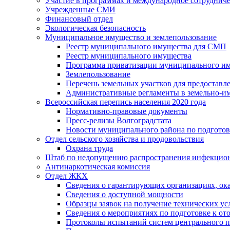
Участие в программах и международное сотруднич
Учрежденные СМИ
Финансовый отдел
Экологическая безопасность
Муниципальное имущество и землепользование
Реестр муниципального имущества для СМП
Реестр муниципального имущества
Программа приватизации муниципального и
Землепользование
Перечень земельных участков для предоставл
Административные регламенты в земельно-и
Всероссийская перепись населения 2020 года
Нормативно-правовые документы
Пресс-релизы Волгоградстата
Новости муниципального района по подгото
Отдел сельского хозяйства и продовольствия
Охрана труда
Штаб по недопущению распространения инфекцио
Антинаркотическая комиссия
Отдел ЖКХ
Сведения о гарантирующих организациях, ок
Сведения о доступной мощности
Образцы заявок на получение технических ус
Сведения о мероприятиях по подготовке к от
Протоколы испытаний систем центрального п