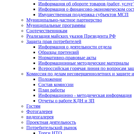
Информация об обороте товаров (работ, услу
Информация о финансово-экономическом сост
Имущественная поддержка субъектов МСП
Муниципально-частное партнерство
Муниципальные программы
Соотечественникам
Реализация майских указов Президента РФ
Защита прав потребителей
Информация о деятельности отдела
Образцы претензий
Нормативно-правовые акты
Информационные методические материалы
Всероссийская горячая линия по вопросам за
Комиссия по делам несовершеннолетних и защите и
Положение
Состав комиссии
План работы
Информационно - методическая информация
Отчеты о работе КДН и ЗП
Гостям
Фотогалерея
видеогалерея
Проектная деятельность
Потребительский рынок
Торги НТО