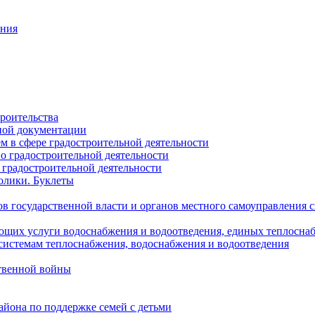
ания
роительства
ной документации
 в сфере градостроительной деятельности
о градостроительной деятельности
 градостроительной деятельности
олики. Буклеты
в государственной власти и органов местного самоуправления
ющих услуги водоснабжения и водоотведения, единых теплосн
истемам теплоснабжения, водоснабжения и водоотведения
твенной войны
йона по поддержке семей с детьми