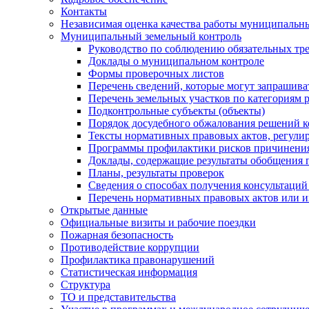
Контакты
Независимая оценка качества работы муниципальн
Муниципальный земельный контроль
Руководство по соблюдению обязательных тр
Доклады о муниципальном контроле
Формы проверочных листов
Перечень сведений, которые могут запрашива
Перечень земельных участков по категориям 
Подконтрольные субъекты (объекты)
Порядок досудебного обжалования решений ко
Тексты нормативных правовых актов, регули
Программы профилактики рисков причинения
Доклады, содержащие результаты обобщения 
Планы, результаты проверок
Сведения о способах получения консультаций
Перечень нормативных правовых актов или и
Открытые данные
Официальные визиты и рабочие поездки
Пожарная безопасность
Противодействие коррупции
Профилактика правонарушений
Статистическая информация
Структура
ТО и представительства