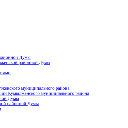
 районной Думы
лженской районной Думы
атами
лженского муниципального района
ции Кумылженского муниципального района
нной Думы
кой районной Думы
в