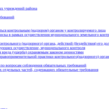
ых учреждений района
ебований
ться контрольным (надзором) органом у контролируемого лица
риска в рамках осуществления муниципального земельного конт
нтрольного (надзорного) органа, действий (бездействия) его д
рующих осуществление, муниципального контроля
 вреда (ущерба) охраняемым законом ценностями
правоприменительной практики контрольного(надзорного) орга
 по вопросам соблюдения обязательных требований
х отдельных частей, содержащих обязательные требования