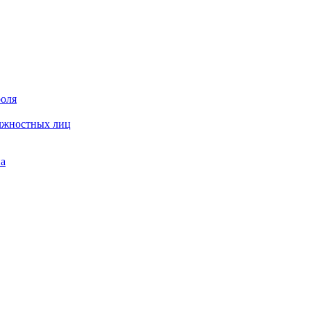
роля
олжностных лиц
на