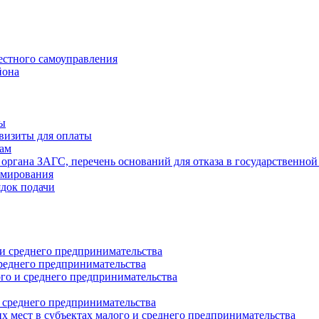
естного самоуправления
йона
ты
визиты для оплаты
там
 органа ЗАГС, перечень оснований для отказа в государственной
рмирования
ядок подачи
и среднего предпринимательства
реднего предпринимательства
о и среднего предпринимательства
 среднего предпринимательства
 мест в субъектах малого и среднего предпринимательства