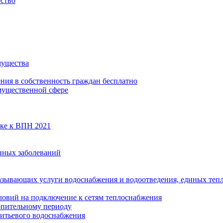
ество
мущества
ения в собственность граждан бесплатно
мущественной сфере
вке к ВПН 2021
нных заболеваний
азывающих услуги водоснабжения и водоотведения, единых те
ловий на подключение к сетям теплоснабжения
опительному периоду
итьевого водоснабжения