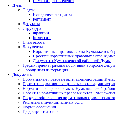
Памятки для населения
Дума
О думе
Историческая справка
Регламент
Депутаты
Структура
Фракции
Комиссии
План работы
Документы
Нормативные правовые акты Кумылженской
Проекты нормативных правовых актов Кумы
Документы Кумылженской районной Думы
График приема граждан по личным вопросам депут
Обобщенная информация
Документы
Нормативные правовые акты администрации Кумы
Проекты нормативных правовых актов администра
Нормативные правовые акты Кумылженской райо
Проекты нормативных правовых актов Кумылженс
Порядок обжалования нормативных правовых акто
Регламенты муниципальных услуг
Формы обращений
Градостроительство