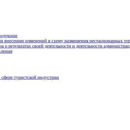
родукции
ли внесению изменений в схему размещения нестационарных то
а о результатах своей деятельности и деятельности администр
вления
в сфере туристской индустрии