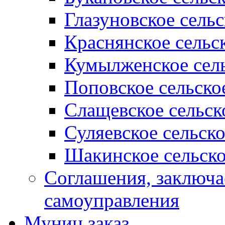
Глазуновское сель
Краснянское сельс
Кумылженское сель
Поповское сельско
Слащевское сельск
Суляевское сельск
Шакинское сельско
Соглашения, заключ
самоуправления
Муниц заказ