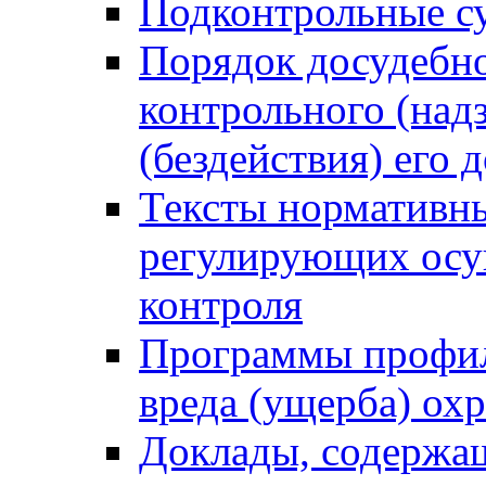
Подконтрольные су
Порядок досудебн
контрольного (надз
(бездействия) его
Тексты нормативны
регулирующих осу
контроля
Программы профил
вреда (ущерба) ох
Доклады, содержа