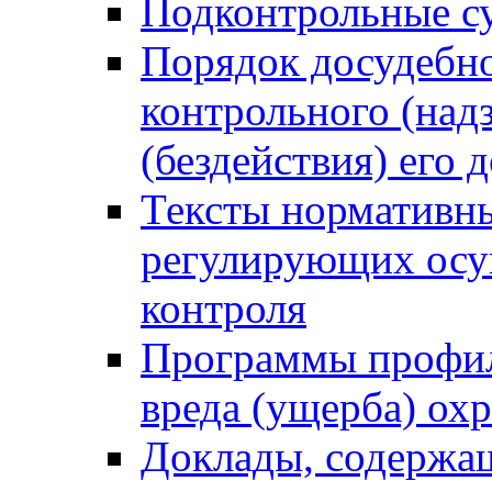
Подконтрольные су
Порядок досудебн
контрольного (надз
(бездействия) его
Тексты нормативны
регулирующих осу
контроля
Программы профил
вреда (ущерба) ох
Доклады, содержа