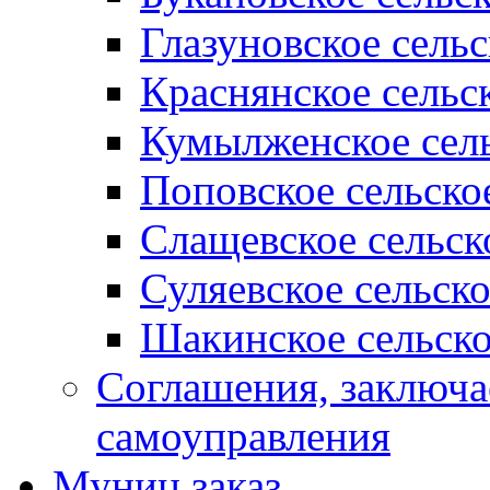
Глазуновское сель
Краснянское сельс
Кумылженское сель
Поповское сельско
Слащевское сельск
Суляевское сельск
Шакинское сельско
Соглашения, заключ
самоуправления
Муниц заказ