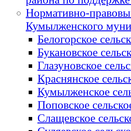
Нормативно-правовые
Кумылженского муни
Белогорское сельс
Букановское сельс
Глазуновское сель
Краснянское сельс
Кумылженское сель
Поповское сельско
Слащевское сельск