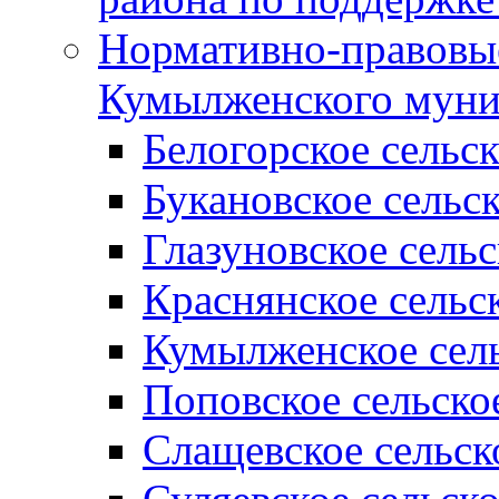
Нормативно-правовые
Кумылженского муни
Белогорское сельс
Букановское сельс
Глазуновское сель
Краснянское сельс
Кумылженское сель
Поповское сельско
Слащевское сельск