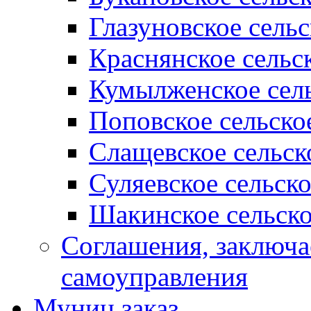
Глазуновское сель
Краснянское сельс
Кумылженское сель
Поповское сельско
Слащевское сельск
Суляевское сельск
Шакинское сельско
Соглашения, заключ
самоуправления
Муниц заказ