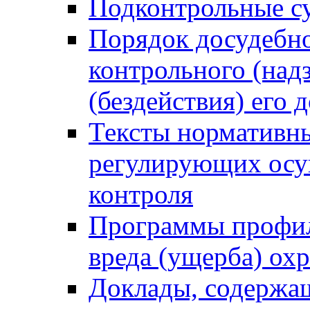
Подконтрольные су
Порядок досудебн
контрольного (надз
(бездействия) его
Тексты нормативны
регулирующих осу
контроля
Программы профил
вреда (ущерба) ох
Доклады, содержа