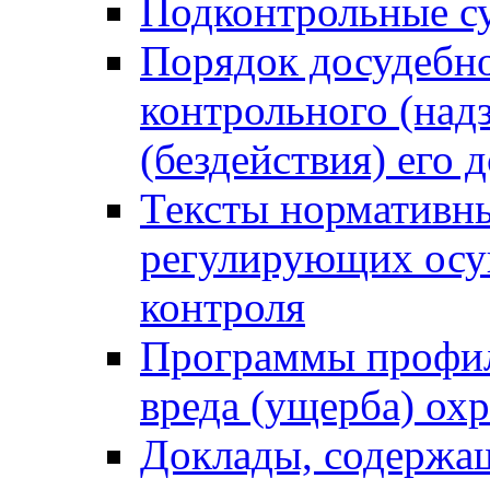
Подконтрольные су
Порядок досудебн
контрольного (надз
(бездействия) его
Тексты нормативны
регулирующих осу
контроля
Программы профил
вреда (ущерба) ох
Доклады, содержа