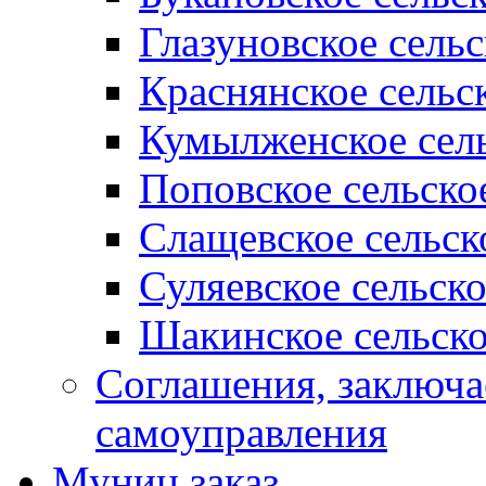
Глазуновское сель
Краснянское сельс
Кумылженское сель
Поповское сельско
Слащевское сельск
Суляевское сельск
Шакинское сельско
Соглашения, заключ
самоуправления
Муниц заказ