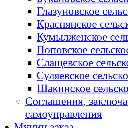
Глазуновское сель
Краснянское сельс
Кумылженское сель
Поповское сельско
Слащевское сельск
Суляевское сельск
Шакинское сельско
Соглашения, заключ
самоуправления
Муниц заказ