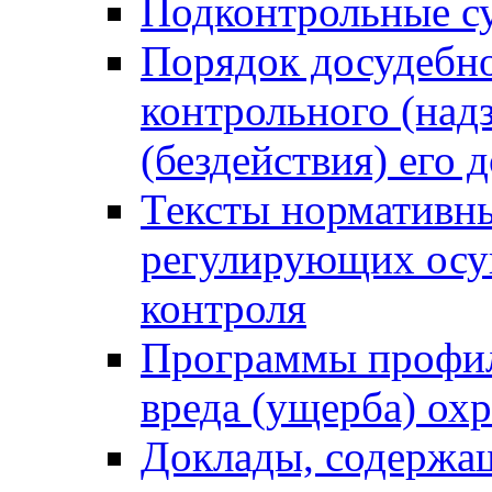
Подконтрольные су
Порядок досудебн
контрольного (надз
(бездействия) его
Тексты нормативны
регулирующих осу
контроля
Программы профил
вреда (ущерба) ох
Доклады, содержа