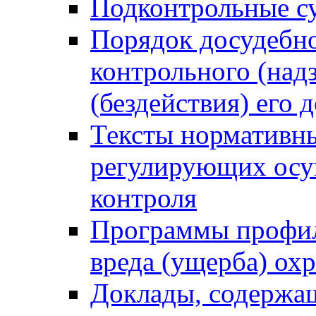
Подконтрольные су
Порядок досудебн
контрольного (надз
(бездействия) его
Тексты нормативны
регулирующих осу
контроля
Программы профил
вреда (ущерба) ох
Доклады, содержа