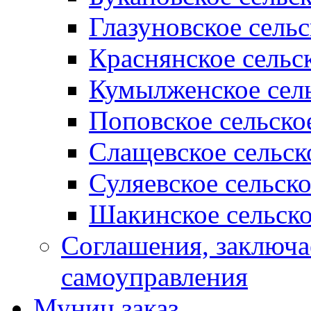
Глазуновское сель
Краснянское сельс
Кумылженское сель
Поповское сельско
Слащевское сельск
Суляевское сельск
Шакинское сельско
Соглашения, заключ
самоуправления
Муниц заказ