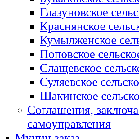
Глазуновское сель
Краснянское сельс
Кумылженское сель
Поповское сельско
Слащевское сельск
Суляевское сельск
Шакинское сельско
Соглашения, заключ
самоуправления
Муниц заказ