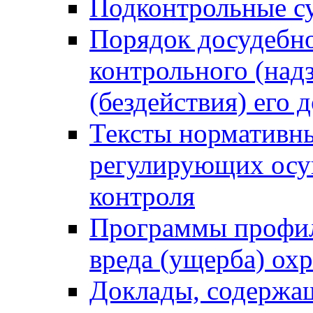
Подконтрольные су
Порядок досудебн
контрольного (надз
(бездействия) его
Тексты нормативны
регулирующих осу
контроля
Программы профил
вреда (ущерба) ох
Доклады, содержа