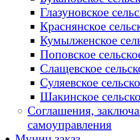
Глазуновское сель
Краснянское сельс
Кумылженское сель
Поповское сельско
Слащевское сельск
Суляевское сельск
Шакинское сельско
Соглашения, заключ
самоуправления
Муниц заказ