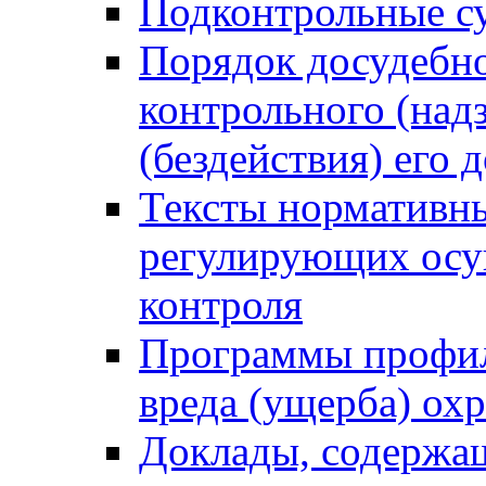
Подконтрольные су
Порядок досудебн
контрольного (надз
(бездействия) его
Тексты нормативны
регулирующих осу
контроля
Программы профил
вреда (ущерба) ох
Доклады, содержа