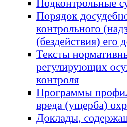
Подконтрольные су
Порядок досудебн
контрольного (надз
(бездействия) его
Тексты нормативны
регулирующих осу
контроля
Программы профил
вреда (ущерба) ох
Доклады, содержа