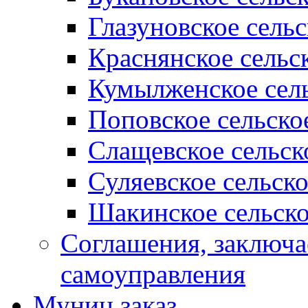
Глазуновское сель
Краснянское сельс
Кумылженское сель
Поповское сельско
Слащевское сельск
Суляевское сельск
Шакинское сельско
Соглашения, заключ
самоуправления
Муниц заказ