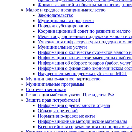
Формы заявлений и образцы заполнения, пор
Малое и среднее предпринимательство
Законодательство
Муниципальная программа
Порядок субсидирования
Координационный совет по развитию малого 
Меры государственной поддержки малого и с
Учреждения инфраструктуры поддержки малог
Муниципальные услуги
Информация о количестве субъектов малого и
Информация о количестве замещенных рабочих
Информация об обороте товаров (работ, услу
Информация о финансово-экономическом сост
Имущественная поддержка субъектов МСП
Муниципально-частное партнерство
Муниципальные программы
Соотечественникам
Реализация майских указов Президента РФ
Защита прав потребителей
Информация о деятельности отдела
Образцы претензий
Нормативно-правовые акты
Информационные методические материалы
Всероссийская горячая линия по вопросам за
Комиссия по делам несовершеннолетних и защите и