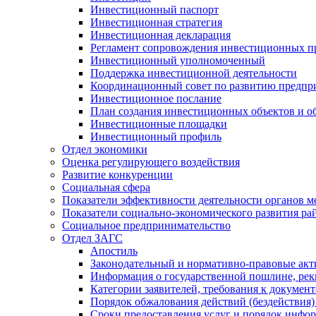
Инвестиционный паспорт
Инвестиционная стратегия
Инвестиционная декларация
Регламент сопровождения инвестиционных п
Инвестиционный уполномоченный
Поддержка инвестиционной деятельности
Координационный совет по развитию предпр
Инвестиционное послание
План создания инвестиционных объектов и о
Инвестиционные площадки
Инвестиционный профиль
Отдел экономики
Оценка регулирующего воздействия
Развитие конкуренции
Социальная сфера
Показатели эффективности деятельности органов м
Показатели социально-экономического развития ра
Социальное предпринимательство
Отдел ЗАГС
Апостиль
Законодательный и нормативно-правовые ак
Информация о государственной пошлине, рек
Категории заявителей, требования к докумен
Порядок обжалования действий (бездействия)
Сроки предоставления услуг и порядок инфо