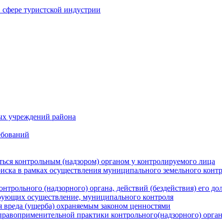
в сфере туристской индустрии
ых учреждений района
ебований
ться контрольным (надзором) органом у контролируемого лица
риска в рамках осуществления муниципального земельного конт
нтрольного (надзорного) органа, действий (бездействия) его д
рующих осуществление, муниципального контроля
 вреда (ущерба) охраняемым законом ценностями
правоприменительной практики контрольного(надзорного) орга