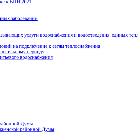
вке к ВПН 2021
нных заболеваний
азывающих услуги водоснабжения и водоотведения, единых те
ловий на подключение к сетям теплоснабжения
опительному периоду
итьевого водоснабжения
 районной Думы
лженской районной Думы