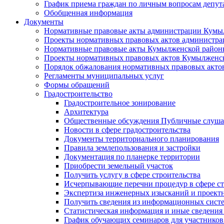
График приема граждан по личным вопросам депут
Обобщенная информация
Документы
Нормативные правовые акты администрации Кумы
Проекты нормативных правовых актов администра
Нормативные правовые акты Кумылженской райо
Проекты нормативных правовых актов Кумылженс
Порядок обжалования нормативных правовых акто
Регламенты муниципальных услуг
Формы обращений
Градостроительство
Градостроительное зонирование
Архитектура
Общественные обсуждения Публичные слуш
Новости в сфере градостроительства
Документы территориального планирования
Правила землепользования и застройки
Документация по планерке территории
Приобрести земельный участок
Получить услугу в сфере строительства
Исчерпывающие перечни процедур в сфере ст
Экспертиза инженерных изысканий и проект
Получить сведения из информационных систем
Статистическая информация и иные сведения 
График обучающих семинаров для участников