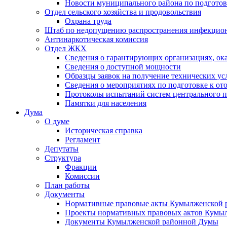
Новости муниципального района по подгото
Отдел сельского хозяйства и продовольствия
Охрана труда
Штаб по недопущению распространения инфекцио
Антинаркотическая комиссия
Отдел ЖКХ
Сведения о гарантирующих организациях, ок
Сведения о доступной мощности
Образцы заявок на получение технических ус
Сведения о мероприятиях по подготовке к от
Протоколы испытаний систем центрального п
Памятки для населения
Дума
О думе
Историческая справка
Регламент
Депутаты
Структура
Фракции
Комиссии
План работы
Документы
Нормативные правовые акты Кумылженской
Проекты нормативных правовых актов Кумы
Документы Кумылженской районной Думы