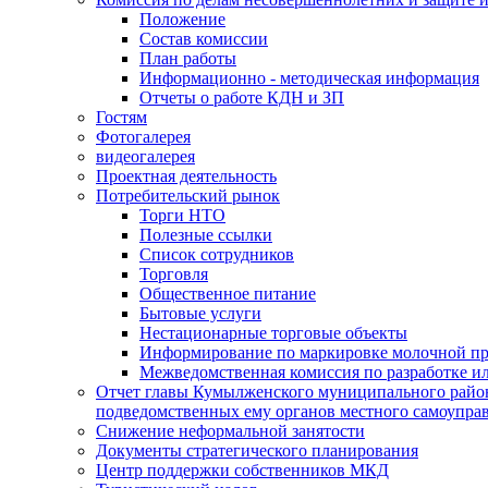
Положение
Состав комиссии
План работы
Информационно - методическая информация
Отчеты о работе КДН и ЗП
Гостям
Фотогалерея
видеогалерея
Проектная деятельность
Потребительский рынок
Торги НТО
Полезные ссылки
Список сотрудников
Торговля
Общественное питание
Бытовые услуги
Нестационарные торговые объекты
Информирование по маркировке молочной п
Межведомственная комиссия по разработке и
Отчет главы Кумылженского муниципального район
подведомственных ему органов местного самоупра
Снижение неформальной занятости
Документы стратегического планирования
Центр поддержки собственников МКД