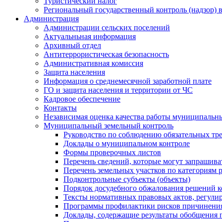
Туристический налог
Региональный государственный контроль (надзор) 
Администрация
Администрации сельских поселений
Актуальньная информация
Архивный отдел
Антитеррористическая безопасность
Административная комиссия
Защита населения
Информация о среднемесячной заработной плате
ГО и защита населения и территории от ЧС
Кадровое обеспечение
Контакты
Независимая оценка качества работы муниципальн
Муниципальный земельный контроль
Руководство по соблюдению обязательных тр
Доклады о муниципальном контроле
Формы проверочных листов
Перечень сведений, которые могут запрашива
Перечень земельных участков по категориям 
Подконтрольные субъекты (объекты)
Порядок досудебного обжалования решений ко
Тексты нормативных правовых актов, регули
Программы профилактики рисков причинения
Доклады, содержащие результаты обобщения 