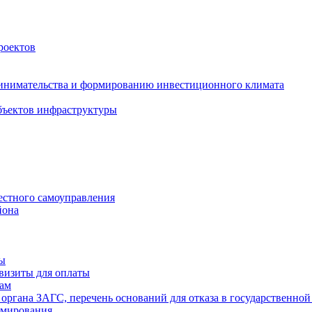
роектов
инимательства и формированию инвестиционного климата
бъектов инфраструктуры
естного самоуправления
йона
ты
визиты для оплаты
там
 органа ЗАГС, перечень оснований для отказа в государственной
рмирования