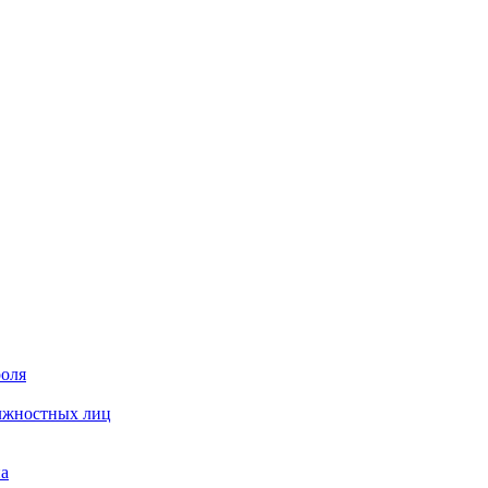
роля
олжностных лиц
на