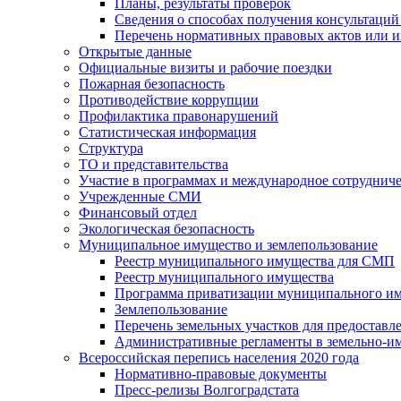
Планы, результаты проверок
Сведения о способах получения консультаций
Перечень нормативных правовых актов или и
Открытые данные
Официальные визиты и рабочие поездки
Пожарная безопасность
Противодействие коррупции
Профилактика правонарушений
Статистическая информация
Структура
ТО и представительства
Участие в программах и международное сотруднич
Учрежденные СМИ
Финансовый отдел
Экологическая безопасность
Муниципальное имущество и землепользование
Реестр муниципального имущества для СМП
Реестр муниципального имущества
Программа приватизации муниципального и
Землепользование
Перечень земельных участков для предоставл
Административные регламенты в земельно-и
Всероссийская перепись населения 2020 года
Нормативно-правовые документы
Пресс-релизы Волгоградстата