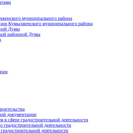
атами
лженского муниципального района
ции Кумылженского муниципального района
нной Думы
кой районной Думы
в
ания
роительства
ной документации
 в сфере градостроительной деятельности
о градостроительной деятельности
 градостроительной деятельности