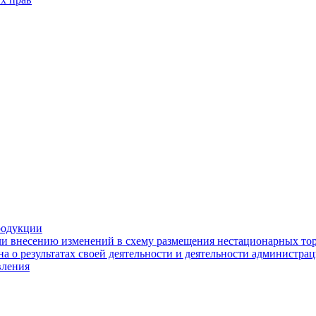
родукции
ли внесению изменений в схему размещения нестационарных то
а о результатах своей деятельности и деятельности администр
вления