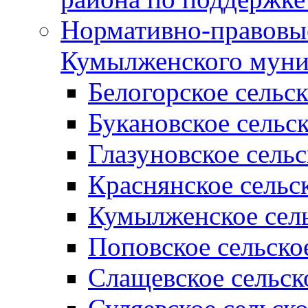
Нормативно-правовые
Кумылженского муни
Белогорское сельс
Букановское сельс
Глазуновское сель
Краснянское сельс
Кумылженское сель
Поповское сельско
Слащевское сельск