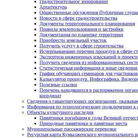
Градостроительное зонирование
Архитектура
Общественные обсуждения Публичные слуш
Новости в сфере градостроительства
Документы территориального планирования
Правила землепользования и застройки
Документация по планерке территории
Приобрести земельный участок
Получить услугу в сфере строительства
Исчерпывающие перечни процедур в сфере ст
Экспертиза инженерных изысканий и проект
Получить сведения из информационных систем
Статистическая информация и иные сведения 
График обучающих семинаров для участников
Калькулятор процедур. Инфографика. Видеор
Полезные ссылки
Перечень находящихся в распоряжении органо
координат
Сведения о гарантирующих организациях, оказыва
Информация по технологическому подключению к с
Объекты культурного наследия
Памятники погибшим в годы Великой отечес
Природные памятники и памятные места
Муниципальные пассажирские перевозки
Ресурсная карта Кумылженского муниципального ра