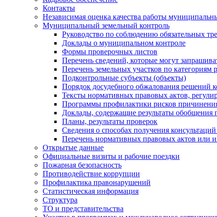
Контакты
Независимая оценка качества работы муниципальн
Муниципальный земельный контроль
Руководство по соблюдению обязательных тр
Доклады о муниципальном контроле
Формы проверочных листов
Перечень сведений, которые могут запрашива
Перечень земельных участков по категориям 
Подконтрольные субъекты (объекты)
Порядок досудебного обжалования решений ко
Тексты нормативных правовых актов, регули
Программы профилактики рисков причинения
Доклады, содержащие результаты обобщения 
Планы, результаты проверок
Сведения о способах получения консультаций
Перечень нормативных правовых актов или и
Открытые данные
Официальные визиты и рабочие поездки
Пожарная безопасность
Противодействие коррупции
Профилактика правонарушений
Статистическая информация
Структура
ТО и представительства