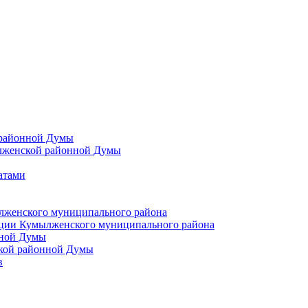
 районной Думы
лженской районной Думы
атами
лженского муниципального района
ции Кумылженского муниципального района
нной Думы
кой районной Думы
в