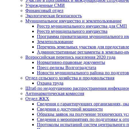
Участие в программах и международное сотруднич
Учрежденные СМИ
Финансовый отдел
Экологическая безопасность
Муниципальное имущество и землепользование
Реестр муниципального имущества для СМП
Реестр муниципального имущества
Программа приватизации муниципального и
Землепользование
Перечень земельных участков для предоставл
Административные регламенты в земельно-и
Всероссийская перепись населения 2020 года
Нормативно-правовые документы
Пресс-релизы Волгоградстата
Новости муниципального района по подгото
Отдел сельского хозяйства и продовольствия
Охрана труда
Штаб по недопущению распространения инфекцио
Антинаркотическая комиссия
Отдел ЖКХ
Сведения о гарантирующих организациях, ок
Сведения о доступной мощности
Образцы заявок на получение технических ус
Сведения о мероприятиях по подготовке к от
Протоколы испытаний систем центрального п