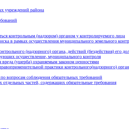
ых учреждений района
ебований
ться контрольным (надзором) органом у контролируемого лица
риска в рамках осуществления муниципального земельного конт
нтрольного (надзорного) органа, действий (бездействия) его д
рующих осуществление, муниципального контроля
 вреда (ущерба) охраняемым законом ценностями
правоприменительной практики контрольного(надзорного) орга
 по вопросам соблюдения обязательных требований
х отдельных частей, содержащих обязательные требования