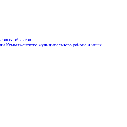
рговых объектов
ации Кумылженского муниципального района и иных