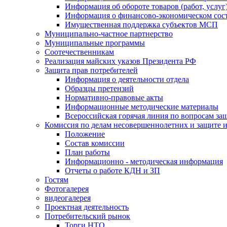
Информация об обороте товаров (работ, услу
Информация о финансово-экономическом сост
Имущественная поддержка субъектов МСП
Муниципально-частное партнерство
Муниципальные программы
Соотечественникам
Реализация майских указов Президента РФ
Защита прав потребителей
Информация о деятельности отдела
Образцы претензий
Нормативно-правовые акты
Информационные методические материалы
Всероссийская горячая линия по вопросам за
Комиссия по делам несовершеннолетних и защите и
Положение
Состав комиссии
План работы
Информационно - методическая информация
Отчеты о работе КДН и ЗП
Гостям
Фотогалерея
видеогалерея
Проектная деятельность
Потребительский рынок
Торги НТО