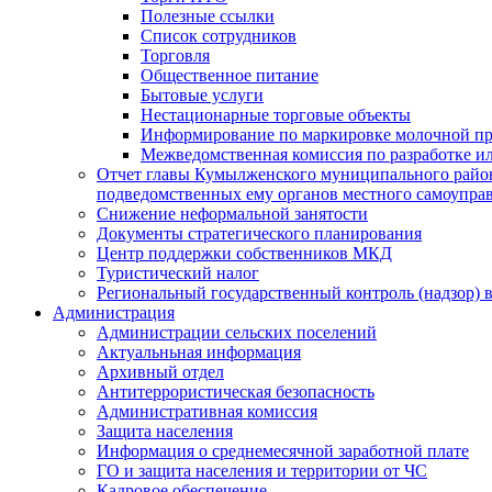
Полезные ссылки
Список сотрудников
Торговля
Общественное питание
Бытовые услуги
Нестационарные торговые объекты
Информирование по маркировке молочной п
Межведомственная комиссия по разработке и
Отчет главы Кумылженского муниципального район
подведомственных ему органов местного самоупра
Снижение неформальной занятости
Документы стратегического планирования
Центр поддержки собственников МКД
Туристический налог
Региональный государственный контроль (надзор) 
Администрация
Администрации сельских поселений
Актуальньная информация
Архивный отдел
Антитеррористическая безопасность
Административная комиссия
Защита населения
Информация о среднемесячной заработной плате
ГО и защита населения и территории от ЧС
Кадровое обеспечение