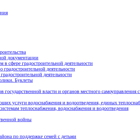
ания
роительства
ной документации
 в сфере градостроительной деятельности
о градостроительной деятельности
 градостроительной деятельности
олики. Буклеты
в государственной власти и органов местного самоуправления
ющих услуги водоснабжения и водоотведения, единых теплосн
истемам теплоснабжения, водоснабжения и водоотведения
твенной войны
йона по поддержке семей с детьми