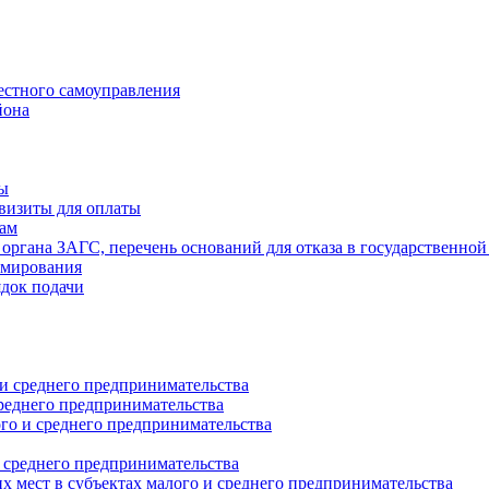
естного самоуправления
йона
ты
визиты для оплаты
там
 органа ЗАГС, перечень оснований для отказа в государственной
рмирования
ядок подачи
и среднего предпринимательства
реднего предпринимательства
о и среднего предпринимательства
 среднего предпринимательства
 мест в субъектах малого и среднего предпринимательства