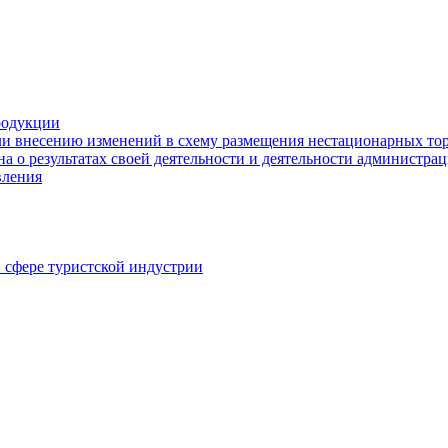
родукции
ли внесению изменений в схему размещения нестационарных то
а о результатах своей деятельности и деятельности администр
вления
в сфере туристской индустрии