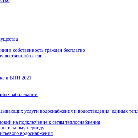
ество
мущества
ения в собственность граждан бесплатно
мущественной сфере
вке к ВПН 2021
нных заболеваний
азывающих услуги водоснабжения и водоотведения, единых те
ловий на подключение к сетям теплоснабжения
опительному периоду
итьевого водоснабжения