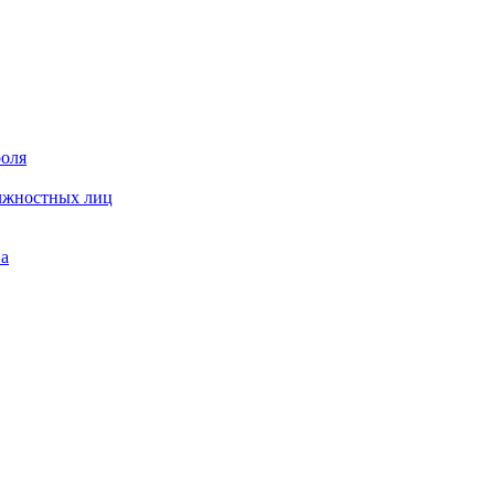
роля
олжностных лиц
на