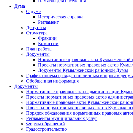
Памятки для населения
Дума
О думе
Историческая справка
Регламент
Депутаты
Структура
Фракции
Комиссии
План работы
Документы
Нормативные правовые акты Кумылженской
Проекты нормативных правовых актов Кумы
Документы Кумылженской районной Думы
График приема граждан по личным вопросам депут
Обобщенная информация
Документы
Нормативные правовые акты администрации Кумы
Проекты нормативных правовых актов администра
Нормативные правовые акты Кумылженской райо
Проекты нормативных правовых актов Кумылженс
Порядок обжалования нормативных правовых акто
Регламенты муниципальных услуг
Формы обращений
Градостроительство