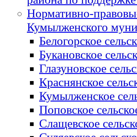
Нормативно-правовые
Кумылженского муни
Белогорское сельс
Букановское сельс
Глазуновское сель
Краснянское сельс
Кумылженское сель
Поповское сельско
Слащевское сельск