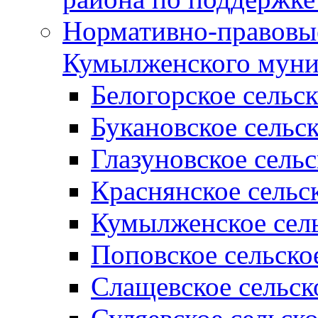
Нормативно-правовые
Кумылженского муни
Белогорское сельс
Букановское сельс
Глазуновское сель
Краснянское сельс
Кумылженское сель
Поповское сельско
Слащевское сельск