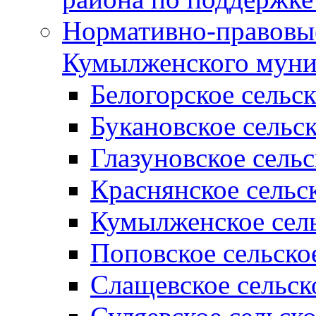
Нормативно-правовые
Кумылженского муни
Белогорское сельс
Букановское сельс
Глазуновское сель
Краснянское сельс
Кумылженское сель
Поповское сельско
Слащевское сельск