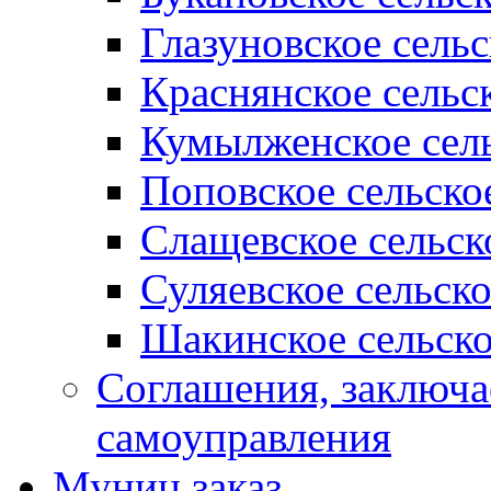
Глазуновское сель
Краснянское сельс
Кумылженское сель
Поповское сельско
Слащевское сельск
Суляевское сельск
Шакинское сельско
Соглашения, заключ
самоуправления
Муниц заказ