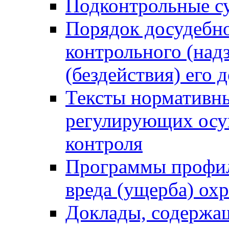
Подконтрольные су
Порядок досудебн
контрольного (надз
(бездействия) его
Тексты нормативны
регулирующих осу
контроля
Программы профил
вреда (ущерба) ох
Доклады, содержа