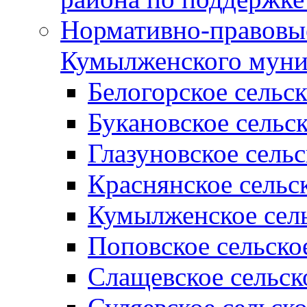
Нормативно-правовые
Кумылженского муни
Белогорское сельс
Букановское сельс
Глазуновское сель
Краснянское сельс
Кумылженское сель
Поповское сельско
Слащевское сельск