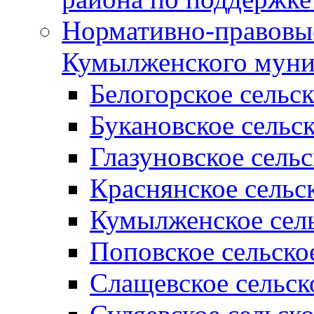
Нормативно-правовые
Кумылженского муни
Белогорское сельс
Букановское сельс
Глазуновское сель
Краснянское сельс
Кумылженское сель
Поповское сельско
Слащевское сельск