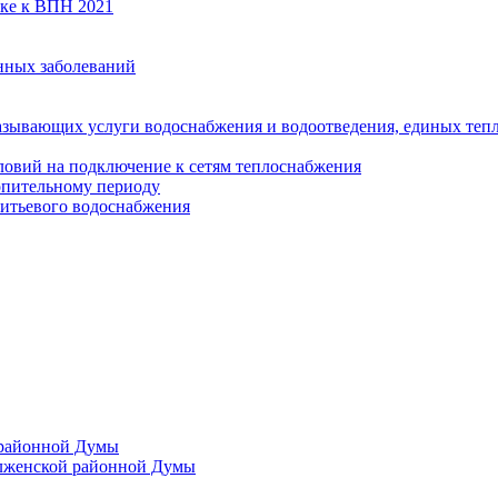
вке к ВПН 2021
нных заболеваний
азывающих услуги водоснабжения и водоотведения, единых те
ловий на подключение к сетям теплоснабжения
опительному периоду
итьевого водоснабжения
 районной Думы
лженской районной Думы