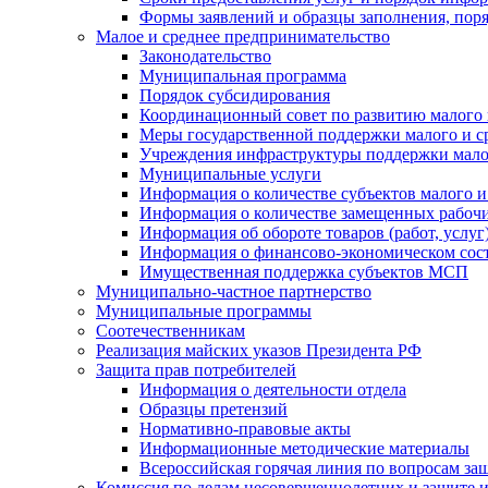
Формы заявлений и образцы заполнения, пор
Малое и среднее предпринимательство
Законодательство
Муниципальная программа
Порядок субсидирования
Координационный совет по развитию малого 
Меры государственной поддержки малого и с
Учреждения инфраструктуры поддержки малог
Муниципальные услуги
Информация о количестве субъектов малого и
Информация о количестве замещенных рабочих
Информация об обороте товаров (работ, услу
Информация о финансово-экономическом сост
Имущественная поддержка субъектов МСП
Муниципально-частное партнерство
Муниципальные программы
Соотечественникам
Реализация майских указов Президента РФ
Защита прав потребителей
Информация о деятельности отдела
Образцы претензий
Нормативно-правовые акты
Информационные методические материалы
Всероссийская горячая линия по вопросам за
Комиссия по делам несовершеннолетних и защите и