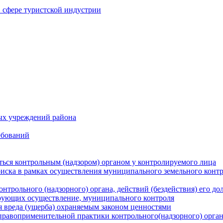
в сфере туристской индустрии
ых учреждений района
ебований
ться контрольным (надзором) органом у контролируемого лица
риска в рамках осуществления муниципального земельного конт
нтрольного (надзорного) органа, действий (бездействия) его д
рующих осуществление, муниципального контроля
 вреда (ущерба) охраняемым законом ценностями
правоприменительной практики контрольного(надзорного) орга