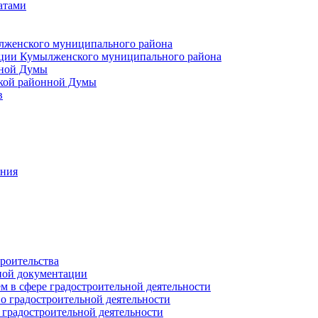
атами
лженского муниципального района
ции Кумылженского муниципального района
нной Думы
кой районной Думы
в
ания
роительства
ной документации
 в сфере градостроительной деятельности
о градостроительной деятельности
 градостроительной деятельности