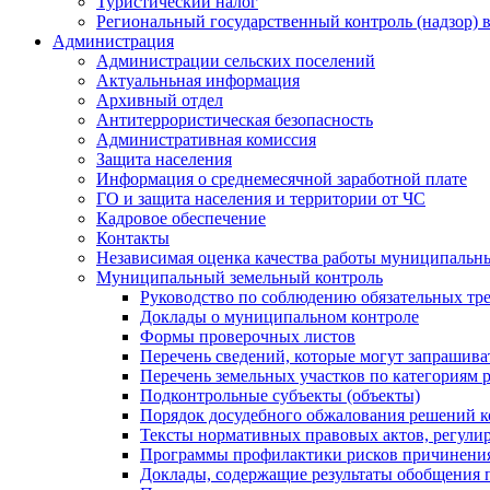
Туристический налог
Региональный государственный контроль (надзор) 
Администрация
Администрации сельских поселений
Актуальньная информация
Архивный отдел
Антитеррористическая безопасность
Административная комиссия
Защита населения
Информация о среднемесячной заработной плате
ГО и защита населения и территории от ЧС
Кадровое обеспечение
Контакты
Независимая оценка качества работы муниципальн
Муниципальный земельный контроль
Руководство по соблюдению обязательных тр
Доклады о муниципальном контроле
Формы проверочных листов
Перечень сведений, которые могут запрашива
Перечень земельных участков по категориям 
Подконтрольные субъекты (объекты)
Порядок досудебного обжалования решений ко
Тексты нормативных правовых актов, регули
Программы профилактики рисков причинения
Доклады, содержащие результаты обобщения 