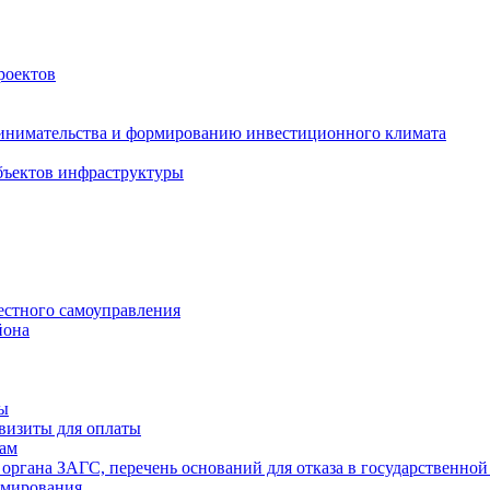
роектов
инимательства и формированию инвестиционного климата
бъектов инфраструктуры
естного самоуправления
йона
ты
визиты для оплаты
там
 органа ЗАГС, перечень оснований для отказа в государственной
рмирования