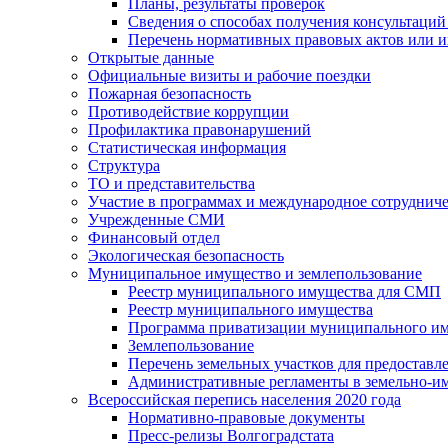
Планы, результаты проверок
Сведения о способах получения консультаций
Перечень нормативных правовых актов или и
Открытые данные
Официальные визиты и рабочие поездки
Пожарная безопасность
Противодействие коррупции
Профилактика правонарушений
Статистическая информация
Структура
ТО и представительства
Участие в программах и международное сотруднич
Учрежденные СМИ
Финансовый отдел
Экологическая безопасность
Муниципальное имущество и землепользование
Реестр муниципального имущества для СМП
Реестр муниципального имущества
Программа приватизации муниципального и
Землепользование
Перечень земельных участков для предоставл
Административные регламенты в земельно-и
Всероссийская перепись населения 2020 года
Нормативно-правовые документы
Пресс-релизы Волгоградстата