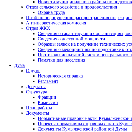
Новости муниципального района по подгото
Отдел сельского хозяйства и продовольствия
Охрана труда
Штаб по недопущению распространения инфекцио
Антинаркотическая комиссия
Отдел ЖКХ
Сведения о гарантирующих организациях, ок
Сведения о доступной мощности
Образцы заявок на получение технических ус
Сведения о мероприятиях по подготовке к от
Протоколы испытаний систем центрального п
Памятки для населения
Дума
О думе
Историческая справка
Регламент
Депутаты
Структура
Фракции
Комиссии
План работы
Документы
Нормативные правовые акты Кумылженской
Проекты нормативных правовых актов Кумы
Документы Кумылженской районной Думы