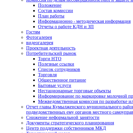
Положение
Состав комиссии
План работы
Информационно - методическая информация
Отчеты о работе КДН и ЗП
Гостям
Фотогалерея
видеогалерея
Проектная деятельность
Потребительский рынок
Торги НТО
Полезные ссылки
Список сотрудников
Торговля
Общественное питание
Бытовые услуги
Нестационарные торговые объекты
Информирование по маркировке молочной п
Межведомственная комиссия по разработке и
Отчет главы Кумылженского муниципального район
подведомственных ему органов местного самоупра
Снижение неформальной занятости
Документы стратегического планирования
Центр поддержки собственников МКД