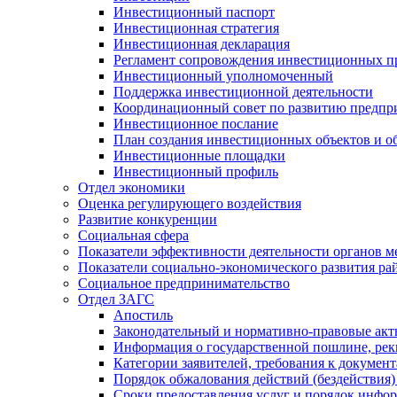
Инвестиционный паспорт
Инвестиционная стратегия
Инвестиционная декларация
Регламент сопровождения инвестиционных п
Инвестиционный уполномоченный
Поддержка инвестиционной деятельности
Координационный совет по развитию предпр
Инвестиционное послание
План создания инвестиционных объектов и о
Инвестиционные площадки
Инвестиционный профиль
Отдел экономики
Оценка регулирующего воздействия
Развитие конкуренции
Социальная сфера
Показатели эффективности деятельности органов м
Показатели социально-экономического развития ра
Социальное предпринимательство
Отдел ЗАГС
Апостиль
Законодательный и нормативно-правовые ак
Информация о государственной пошлине, рек
Категории заявителей, требования к докумен
Порядок обжалования действий (бездействия)
Сроки предоставления услуг и порядок инфо