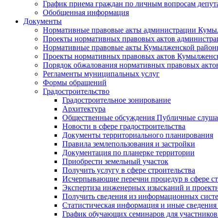
График приема граждан по личным вопросам депут
Обобщенная информация
Документы
Нормативные правовые акты администрации Кумы
Проекты нормативных правовых актов администра
Нормативные правовые акты Кумылженской райо
Проекты нормативных правовых актов Кумылженс
Порядок обжалования нормативных правовых акто
Регламенты муниципальных услуг
Формы обращений
Градостроительство
Градостроительное зонирование
Архитектура
Общественные обсуждения Публичные слуш
Новости в сфере градостроительства
Документы территориального планирования
Правила землепользования и застройки
Документация по планерке территории
Приобрести земельный участок
Получить услугу в сфере строительства
Исчерпывающие перечни процедур в сфере ст
Экспертиза инженерных изысканий и проект
Получить сведения из информационных систем
Статистическая информация и иные сведения 
График обучающих семинаров для участников