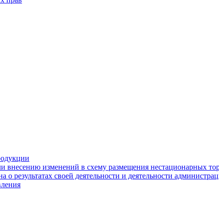
родукции
ли внесению изменений в схему размещения нестационарных то
а о результатах своей деятельности и деятельности администр
вления