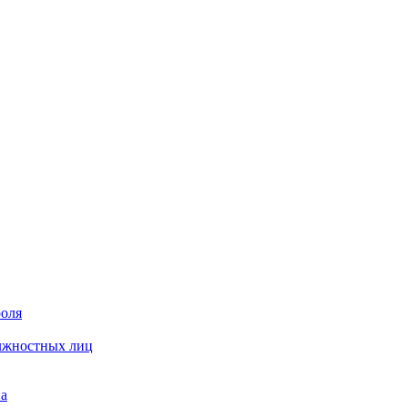
роля
олжностных лиц
на