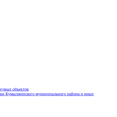
рговых объектов
ации Кумылженского муниципального района и иных