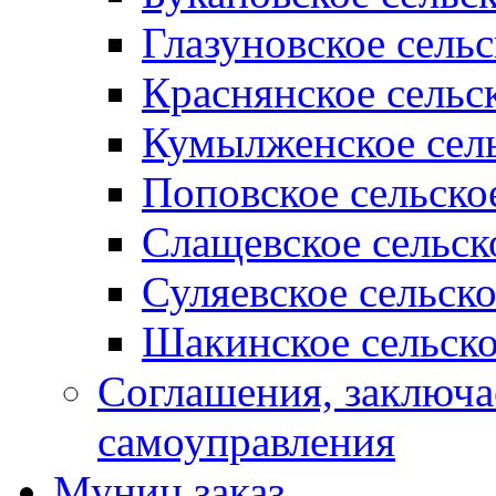
Глазуновское сель
Краснянское сельс
Кумылженское сель
Поповское сельско
Слащевское сельск
Суляевское сельск
Шакинское сельско
Соглашения, заключ
самоуправления
Муниц заказ