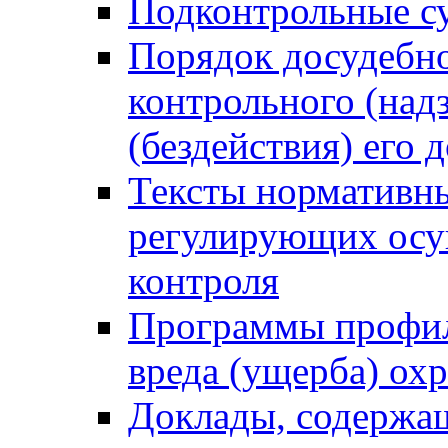
Подконтрольные су
Порядок досудебн
контрольного (надз
(бездействия) его
Тексты нормативны
регулирующих осу
контроля
Программы профил
вреда (ущерба) ох
Доклады, содержа