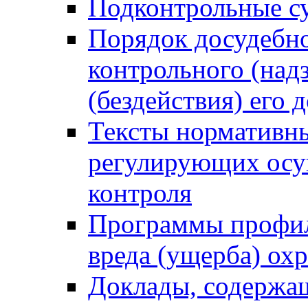
Подконтрольные су
Порядок досудебн
контрольного (надз
(бездействия) его
Тексты нормативны
регулирующих осу
контроля
Программы профил
вреда (ущерба) ох
Доклады, содержа