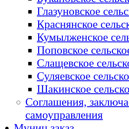
Глазуновское сель
Краснянское сельс
Кумылженское сель
Поповское сельско
Слащевское сельск
Суляевское сельск
Шакинское сельско
Соглашения, заключ
самоуправления
Муниц заказ