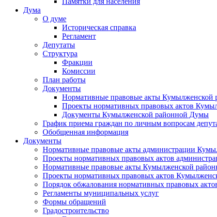
Памятки для населения
Дума
О думе
Историческая справка
Регламент
Депутаты
Структура
Фракции
Комиссии
План работы
Документы
Нормативные правовые акты Кумылженской
Проекты нормативных правовых актов Кумы
Документы Кумылженской районной Думы
График приема граждан по личным вопросам депут
Обобщенная информация
Документы
Нормативные правовые акты администрации Кумы
Проекты нормативных правовых актов администра
Нормативные правовые акты Кумылженской райо
Проекты нормативных правовых актов Кумылженс
Порядок обжалования нормативных правовых акто
Регламенты муниципальных услуг
Формы обращений
Градостроительство