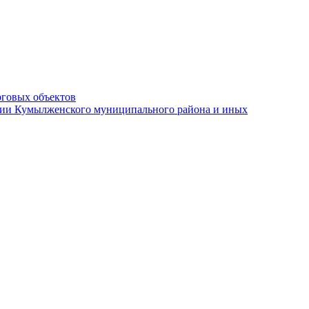
рговых объектов
ации Кумылженского муниципального района и иных