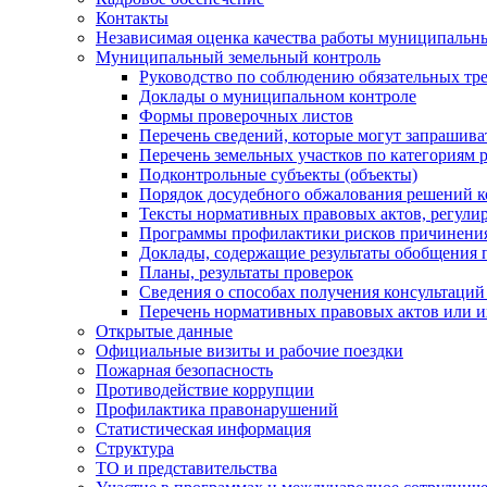
Контакты
Независимая оценка качества работы муниципальн
Муниципальный земельный контроль
Руководство по соблюдению обязательных тр
Доклады о муниципальном контроле
Формы проверочных листов
Перечень сведений, которые могут запрашива
Перечень земельных участков по категориям 
Подконтрольные субъекты (объекты)
Порядок досудебного обжалования решений ко
Тексты нормативных правовых актов, регули
Программы профилактики рисков причинения
Доклады, содержащие результаты обобщения 
Планы, результаты проверок
Сведения о способах получения консультаций
Перечень нормативных правовых актов или и
Открытые данные
Официальные визиты и рабочие поездки
Пожарная безопасность
Противодействие коррупции
Профилактика правонарушений
Статистическая информация
Структура
ТО и представительства