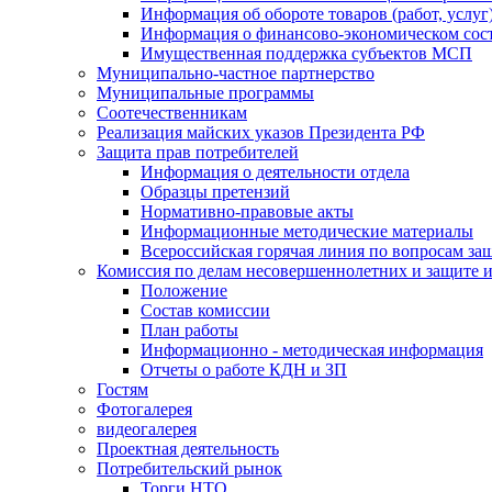
Информация об обороте товаров (работ, услу
Информация о финансово-экономическом сост
Имущественная поддержка субъектов МСП
Муниципально-частное партнерство
Муниципальные программы
Соотечественникам
Реализация майских указов Президента РФ
Защита прав потребителей
Информация о деятельности отдела
Образцы претензий
Нормативно-правовые акты
Информационные методические материалы
Всероссийская горячая линия по вопросам за
Комиссия по делам несовершеннолетних и защите и
Положение
Состав комиссии
План работы
Информационно - методическая информация
Отчеты о работе КДН и ЗП
Гостям
Фотогалерея
видеогалерея
Проектная деятельность
Потребительский рынок
Торги НТО