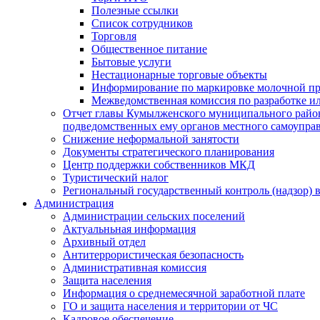
Полезные ссылки
Список сотрудников
Торговля
Общественное питание
Бытовые услуги
Нестационарные торговые объекты
Информирование по маркировке молочной п
Межведомственная комиссия по разработке и
Отчет главы Кумылженского муниципального район
подведомственных ему органов местного самоупра
Снижение неформальной занятости
Документы стратегического планирования
Центр поддержки собственников МКД
Туристический налог
Региональный государственный контроль (надзор) 
Администрация
Администрации сельских поселений
Актуальньная информация
Архивный отдел
Антитеррористическая безопасность
Административная комиссия
Защита населения
Информация о среднемесячной заработной плате
ГО и защита населения и территории от ЧС
Кадровое обеспечение