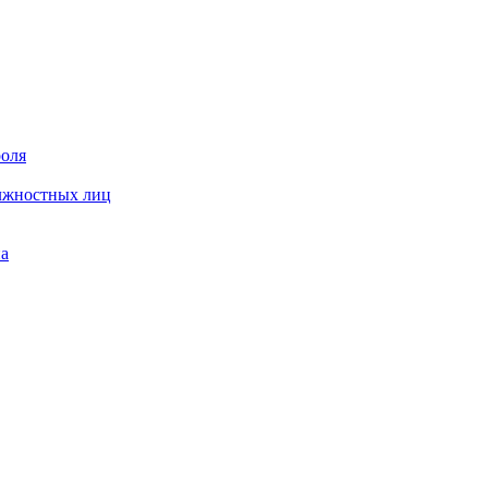
роля
олжностных лиц
на