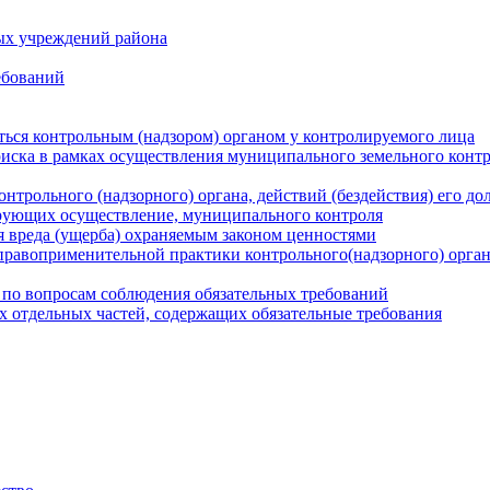
ых учреждений района
ебований
ться контрольным (надзором) органом у контролируемого лица
риска в рамках осуществления муниципального земельного конт
нтрольного (надзорного) органа, действий (бездействия) его д
рующих осуществление, муниципального контроля
 вреда (ущерба) охраняемым законом ценностями
правоприменительной практики контрольного(надзорного) орга
 по вопросам соблюдения обязательных требований
х отдельных частей, содержащих обязательные требования