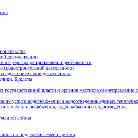
ания
роительства
ной документации
 в сфере градостроительной деятельности
о градостроительной деятельности
 градостроительной деятельности
олики. Буклеты
в государственной власти и органов местного самоуправления
ющих услуги водоснабжения и водоотведения, единых теплосн
истемам теплоснабжения, водоснабжения и водоотведения
твенной войны
йона по поддержке семей с детьми