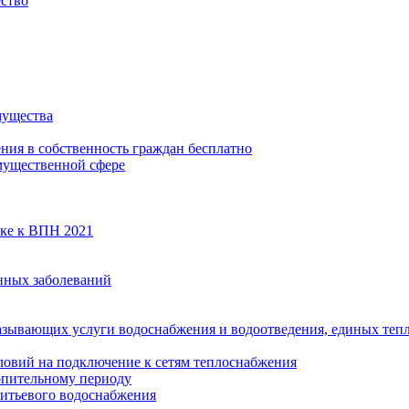
ество
мущества
ения в собственность граждан бесплатно
мущественной сфере
вке к ВПН 2021
нных заболеваний
азывающих услуги водоснабжения и водоотведения, единых те
ловий на подключение к сетям теплоснабжения
опительному периоду
итьевого водоснабжения