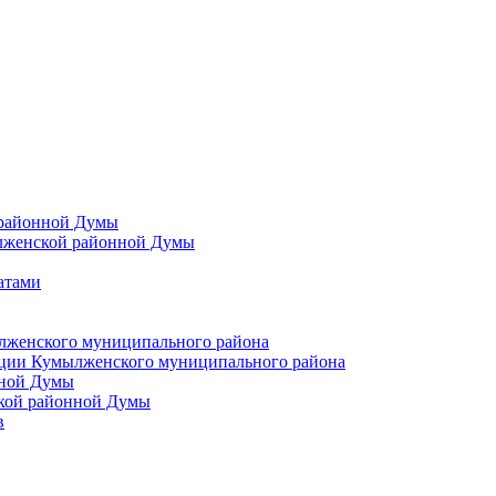
 районной Думы
лженской районной Думы
атами
лженского муниципального района
ции Кумылженского муниципального района
нной Думы
кой районной Думы
в