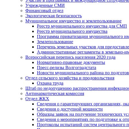
Участие в программах и международное сотруднич
Учрежденные СМИ
Финансовый отдел
Экологическая безопасность
Муниципальное имущество и землепользование
Реестр муниципального имущества для СМП
Реестр муниципального имущества
Программа приватизации муниципального и
Землепользование
Перечень земельных участков для предоставл
Административные регламенты в земельно-и
Всероссийская перепись населения 2020 года
Нормативно-правовые документы
Пресс-релизы Волгоградстата
Новости муниципального района по подгото
Отдел сельского хозяйства и продовольствия
Охрана труда
Штаб по недопущению распространения инфекцио
Антинаркотическая комиссия
Отдел ЖКХ
Сведения о гарантирующих организациях, ок
Сведения о доступной мощности
Образцы заявок на получение технических ус
Сведения о мероприятиях по подготовке к от
Протоколы испытаний систем центрального п