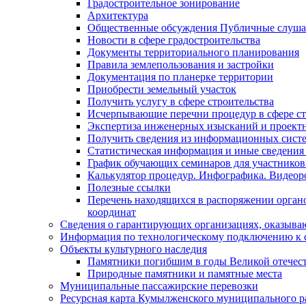
Градостроительное зонирование
Архитектура
Общественные обсуждения Публичные слуш
Новости в сфере градостроительства
Документы территориального планирования
Правила землепользования и застройки
Документация по планерке территории
Приобрести земельный участок
Получить услугу в сфере строительства
Исчерпывающие перечни процедур в сфере ст
Экспертиза инженерных изысканий и проект
Получить сведения из информационных систем
Статистическая информация и иные сведения 
График обучающих семинаров для участников
Калькулятор процедур. Инфографика. Видеор
Полезные ссылки
Перечень находящихся в распоряжении органо
координат
Сведения о гарантирующих организациях, оказыва
Информация по технологическому подключению к с
Объекты культурного наследия
Памятники погибшим в годы Великой отечес
Природные памятники и памятные места
Муниципальные пассажирские перевозки
Ресурсная карта Кумылженского муниципального ра