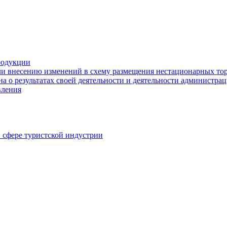
родукции
ли внесению изменений в схему размещения нестационарных то
а о результатах своей деятельности и деятельности администр
вления
в сфере туристской индустрии