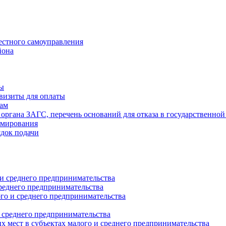
естного самоуправления
йона
ты
визиты для оплаты
там
 органа ЗАГС, перечень оснований для отказа в государственной
рмирования
ядок подачи
и среднего предпринимательства
реднего предпринимательства
о и среднего предпринимательства
 среднего предпринимательства
 мест в субъектах малого и среднего предпринимательства