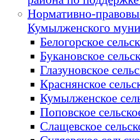
Нормативно-правовые
Кумылженского муни
Белогорское сельс
Букановское сельс
Глазуновское сель
Краснянское сельс
Кумылженское сель
Поповское сельско
Слащевское сельск