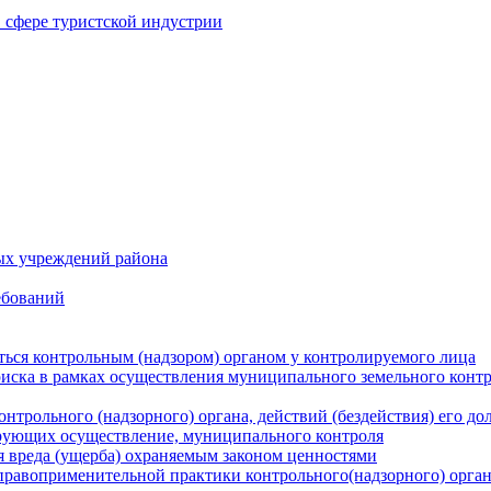
в сфере туристской индустрии
ых учреждений района
ебований
ться контрольным (надзором) органом у контролируемого лица
риска в рамках осуществления муниципального земельного конт
нтрольного (надзорного) органа, действий (бездействия) его д
рующих осуществление, муниципального контроля
 вреда (ущерба) охраняемым законом ценностями
правоприменительной практики контрольного(надзорного) орга