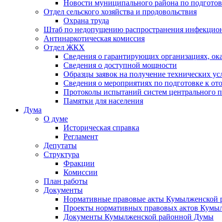
Новости муниципального района по подгото
Отдел сельского хозяйства и продовольствия
Охрана труда
Штаб по недопущению распространения инфекцио
Антинаркотическая комиссия
Отдел ЖКХ
Сведения о гарантирующих организациях, ок
Сведения о доступной мощности
Образцы заявок на получение технических ус
Сведения о мероприятиях по подготовке к от
Протоколы испытаний систем центрального п
Памятки для населения
Дума
О думе
Историческая справка
Регламент
Депутаты
Структура
Фракции
Комиссии
План работы
Документы
Нормативные правовые акты Кумылженской
Проекты нормативных правовых актов Кумы
Документы Кумылженской районной Думы