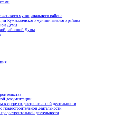
атами
лженского муниципального района
ции Кумылженского муниципального района
нной Думы
кой районной Думы
в
ания
роительства
ной документации
 в сфере градостроительной деятельности
о градостроительной деятельности
 градостроительной деятельности