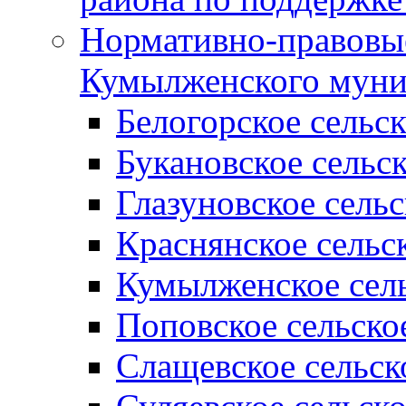
Нормативно-правовые
Кумылженского муни
Белогорское сельс
Букановское сельс
Глазуновское сель
Краснянское сельс
Кумылженское сель
Поповское сельско
Слащевское сельск