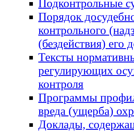
Подконтрольные су
Порядок досудебн
контрольного (надз
(бездействия) его
Тексты нормативны
регулирующих осу
контроля
Программы профил
вреда (ущерба) ох
Доклады, содержа