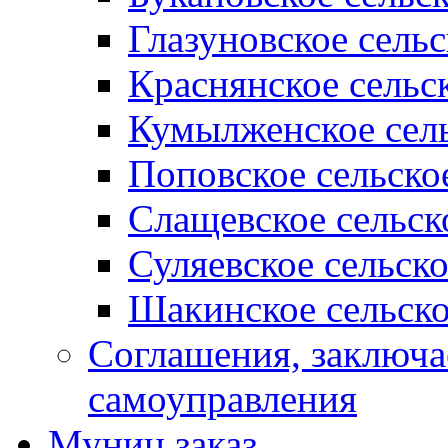
Глазуновское сель
Краснянское сельс
Кумылженское сель
Поповское сельско
Слащевское сельск
Суляевское сельск
Шакинское сельско
Соглашения, заключ
самоуправления
Муниц заказ