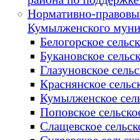
Нормативно-правовые
Кумылженского муни
Белогорское сельс
Букановское сельс
Глазуновское сель
Краснянское сельс
Кумылженское сель
Поповское сельско
Слащевское сельск