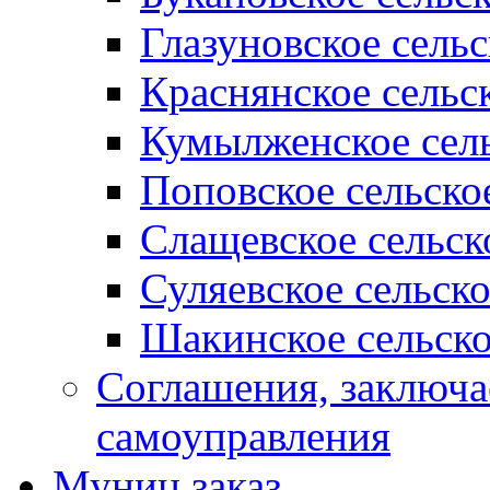
Глазуновское сель
Краснянское сельс
Кумылженское сель
Поповское сельско
Слащевское сельск
Суляевское сельск
Шакинское сельско
Соглашения, заключ
самоуправления
Муниц заказ