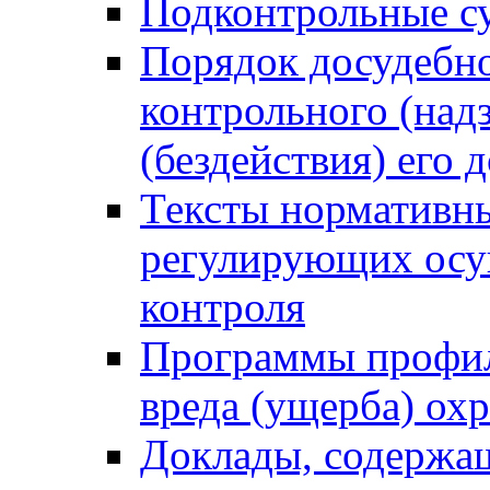
Подконтрольные су
Порядок досудебн
контрольного (надз
(бездействия) его
Тексты нормативны
регулирующих осу
контроля
Программы профил
вреда (ущерба) ох
Доклады, содержа