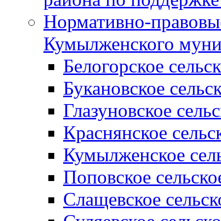
Нормативно-правовые
Кумылженского муни
Белогорское сельс
Букановское сельс
Глазуновское сель
Краснянское сельс
Кумылженское сель
Поповское сельско
Слащевское сельск