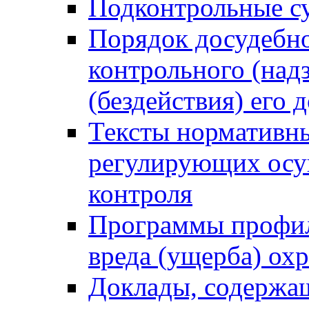
Подконтрольные су
Порядок досудебн
контрольного (надз
(бездействия) его
Тексты нормативны
регулирующих осу
контроля
Программы профил
вреда (ущерба) ох
Доклады, содержа