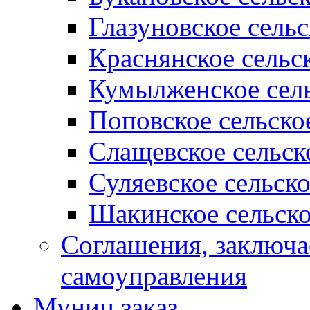
Глазуновское сель
Краснянское сельс
Кумылженское сель
Поповское сельско
Слащевское сельск
Суляевское сельск
Шакинское сельско
Соглашения, заключ
самоуправления
Муниц заказ