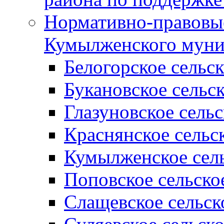
Нормативно-правовые
Кумылженского муни
Белогорское сельс
Букановское сельс
Глазуновское сель
Краснянское сельс
Кумылженское сель
Поповское сельско
Слащевское сельск