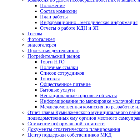
Положение
Состав комиссии
План работы
Информационно - методическая информация
Отчеты о работе КДН и ЗП
Гостям
Фотогалерея
видеогалерея
Проектная деятельность
Потребительский рынок
Торги НТО
Полезные ссылки
Список сотрудников
Торговля
Общественное питание
Бытовые услуги
Нестационарные торговые объекты
Информирование по маркировке молочной п
Межведомственная комиссия по разработке и
Отчет главы Кумылженского муниципального район
подведомственных ему органов местного самоупра
Снижение неформальной занятости
Документы стратегического планирования
Центр поддержки собственников МКД