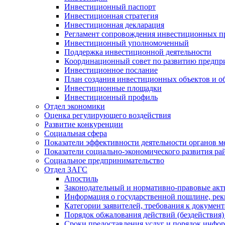
Инвестиционный паспорт
Инвестиционная стратегия
Инвестиционная декларация
Регламент сопровождения инвестиционных п
Инвестиционный уполномоченный
Поддержка инвестиционной деятельности
Координационный совет по развитию предпр
Инвестиционное послание
План создания инвестиционных объектов и о
Инвестиционные площадки
Инвестиционный профиль
Отдел экономики
Оценка регулирующего воздействия
Развитие конкуренции
Социальная сфера
Показатели эффективности деятельности органов м
Показатели социально-экономического развития ра
Социальное предпринимательство
Отдел ЗАГС
Апостиль
Законодательный и нормативно-правовые ак
Информация о государственной пошлине, рек
Категории заявителей, требования к докумен
Порядок обжалования действий (бездействия)
Сроки предоставления услуг и порядок инфо