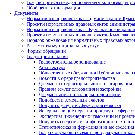
График приема граждан по личным вопросам депут
Обобщенная информация
Документы
Нормативные правовые акты администрации Кумы
Проекты нормативных правовых актов администра
Нормативные правовые акты Кумылженской райо
Проекты нормативных правовых актов Кумылженс
Порядок обжалования нормативных правовых акто
Регламенты муниципальных услуг
Формы обращений
Градостроительство
Градостроительное зонирование
Архитектура
Общественные обсуждения Публичные слуш
Новости в сфере градостроительства
Документы территориального планирования
Правила землепользования и застройки
Документация по планерке территории
Приобрести земельный участок
Получить услугу в сфере строительства
Исчерпывающие перечни процедур в сфере ст
Экспертиза инженерных изысканий и проект
Получить сведения из информационных систем
Статистическая информация и иные сведения 
График обучающих семинаров для участников