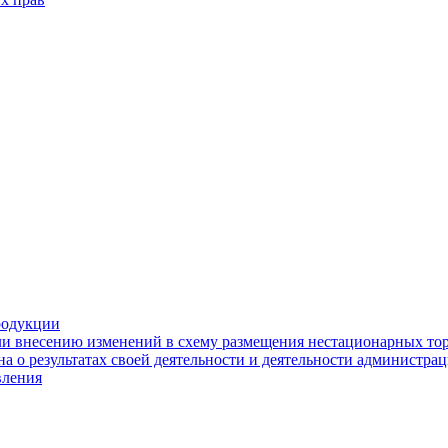
родукции
ли внесению изменений в схему размещения нестационарных то
а о результатах своей деятельности и деятельности администр
вления