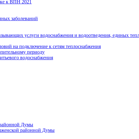
вке к ВПН 2021
нных заболеваний
азывающих услуги водоснабжения и водоотведения, единых те
ловий на подключение к сетям теплоснабжения
опительному периоду
итьевого водоснабжения
 районной Думы
лженской районной Думы