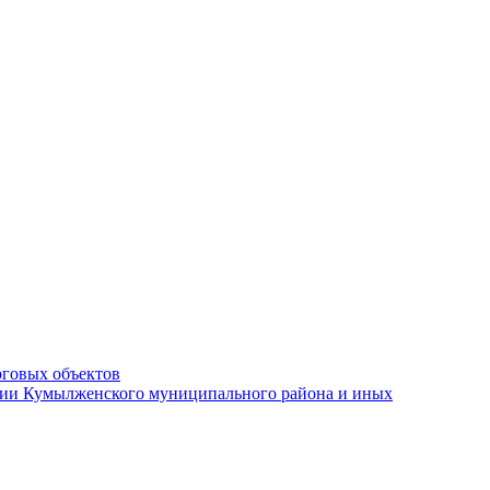
рговых объектов
ации Кумылженского муниципального района и иных