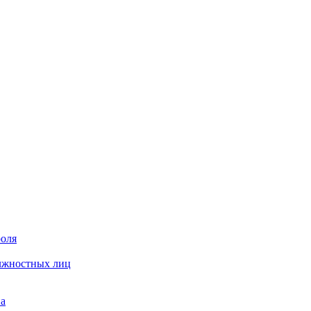
роля
олжностных лиц
на