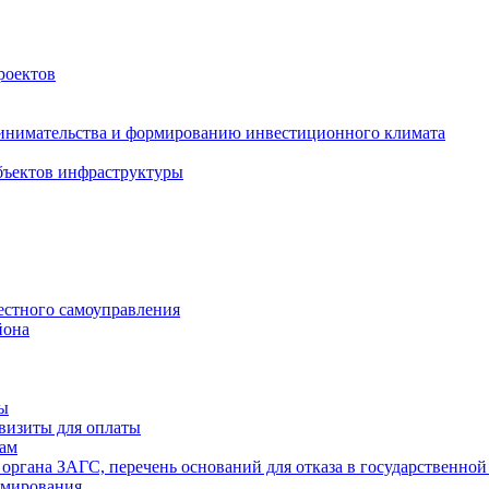
роектов
инимательства и формированию инвестиционного климата
бъектов инфраструктуры
естного самоуправления
йона
ты
визиты для оплаты
там
 органа ЗАГС, перечень оснований для отказа в государственной
рмирования