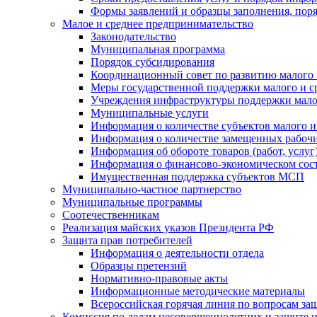
Формы заявлений и образцы заполнения, пор
Малое и среднее предпринимательство
Законодательство
Муниципальная программа
Порядок субсидирования
Координационный совет по развитию малого 
Меры государственной поддержки малого и с
Учреждения инфраструктуры поддержки малог
Муниципальные услуги
Информация о количестве субъектов малого и
Информация о количестве замещенных рабочих
Информация об обороте товаров (работ, услу
Информация о финансово-экономическом сост
Имущественная поддержка субъектов МСП
Муниципально-частное партнерство
Муниципальные программы
Соотечественникам
Реализация майских указов Президента РФ
Защита прав потребителей
Информация о деятельности отдела
Образцы претензий
Нормативно-правовые акты
Информационные методические материалы
Всероссийская горячая линия по вопросам за
Комиссия по делам несовершеннолетних и защите и