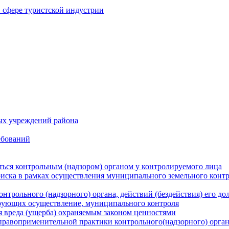
в сфере туристской индустрии
ых учреждений района
ебований
ться контрольным (надзором) органом у контролируемого лица
риска в рамках осуществления муниципального земельного конт
нтрольного (надзорного) органа, действий (бездействия) его д
рующих осуществление, муниципального контроля
 вреда (ущерба) охраняемым законом ценностями
правоприменительной практики контрольного(надзорного) орга