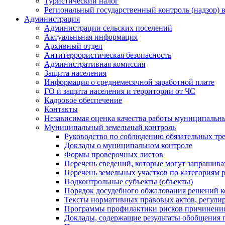
Туристический налог
Региональный государственный контроль (надзор) 
Администрация
Администрации сельских поселений
Актуальньная информация
Архивный отдел
Антитеррористическая безопасность
Административная комиссия
Защита населения
Информация о среднемесячной заработной плате
ГО и защита населения и территории от ЧС
Кадровое обеспечение
Контакты
Независимая оценка качества работы муниципальн
Муниципальный земельный контроль
Руководство по соблюдению обязательных тр
Доклады о муниципальном контроле
Формы проверочных листов
Перечень сведений, которые могут запрашива
Перечень земельных участков по категориям 
Подконтрольные субъекты (объекты)
Порядок досудебного обжалования решений ко
Тексты нормативных правовых актов, регули
Программы профилактики рисков причинения
Доклады, содержащие результаты обобщения 