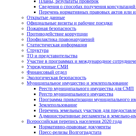
Планы, результаты проверок
Сведения о способах получения консультаций
Перечень нормативных правовых актов или и
Открытые данные
Официальные визиты и рабочие поездки
Пожарная безопасность
Противодействие коррупции
Профилактика правонарушений
Статистическая информация
Структура
ТО и представительства
Участие в программах и международное сотруднич
Учрежденные СМИ
Финансовый отдел
Экологическая безопасность
Муниципальное имущество и землепользование
Реестр муниципального имущества для СМП
Реестр муниципального имущества
Программа приватизации муниципального и
Землепользование
Перечень земельных участков для предоставл
Административные регламенты в земельно-и
Всероссийская перепись населения 2020 года
Нормативно-правовые документы
Пресс-релизы Волгоградстата