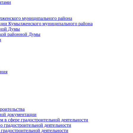
атами
лженского муниципального района
ции Кумылженского муниципального района
нной Думы
кой районной Думы
в
ания
роительства
ной документации
 в сфере градостроительной деятельности
о градостроительной деятельности
 градостроительной деятельности