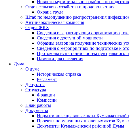
Новости муниципального района по подгото
Отдел сельского хозяйства и продовольствия
Охрана труда
Штаб по недопущению распространения инфекцио
Антинаркотическая комиссия
Отдел ЖКХ
Сведения о гарантирующих организациях, ок
Сведения о доступной мощности
Образцы заявок на получение технических ус
Сведения о мероприятиях по подготовке к от
Протоколы испытаний систем центрального п
Памятки для населения
Дума
О думе
Историческая справка
Регламент
Депутаты
Структура
Фракции
Комиссии
План работы
Документы
Нормативные правовые акты Кумылженской
Проекты нормативных правовых актов Кумы
Документы Кумылженской районной Думы