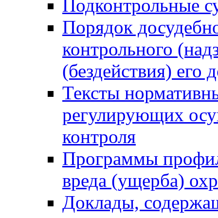
Подконтрольные су
Порядок досудебн
контрольного (надз
(бездействия) его
Тексты нормативны
регулирующих осу
контроля
Программы профил
вреда (ущерба) ох
Доклады, содержа