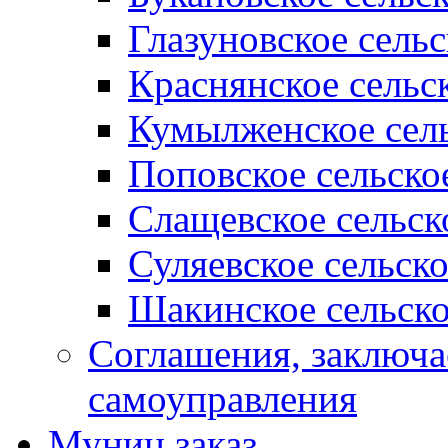
Глазуновское сель
Краснянское сельс
Кумылженское сель
Поповское сельско
Слащевское сельск
Суляевское сельск
Шакинское сельско
Соглашения, заключ
самоуправления
Муниц заказ